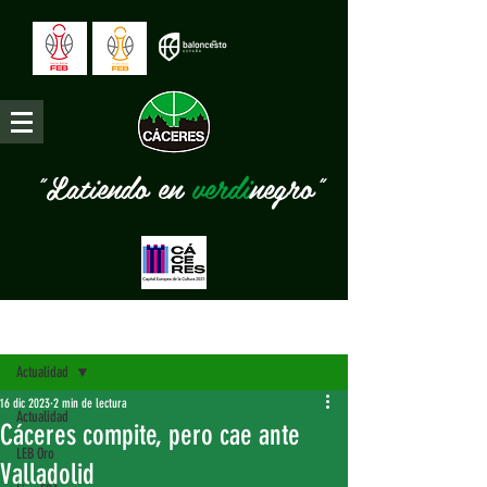
"Latiendo en
verdi
negro"
Entrada
Actualidad
16 dic 2023
2 min de lectura
Actualidad
Cáceres compite, pero cae ante
LEB Oro
Valladolid