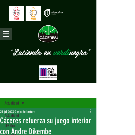
"Latiendo en
verdi
negro"
Entrada
Actualidad
25 jul 2023
2 min de lectura
Actualidad
Cáceres refuerza su juego interior
LEB Oro
con Andre Dikembe