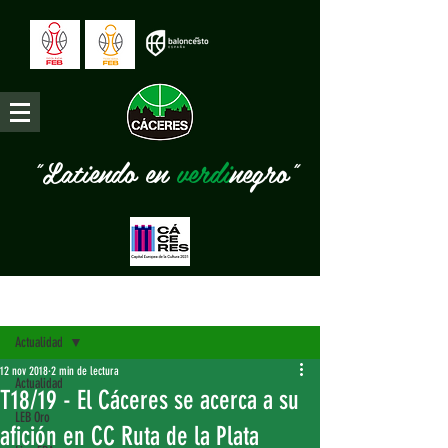
"Latiendo en
verdi
negro"
Entrada
Actualidad
12 nov 2018
2 min de lectura
Actualidad
T18/19 - El Cáceres se acerca a su
LEB Oro
afición en CC Ruta de la Plata