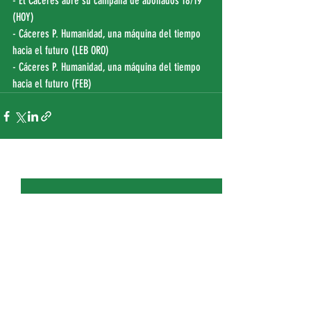
- El Cáceres abre su campaña de abonados 18/19 
(
HOY
)
- Cáceres P. Humanidad, una máquina del tiempo 
hacia el futuro (
LEB ORO
)
- Cáceres P. Humanidad, una máquina del tiempo 
hacia el futuro (
FEB
)
Entradas recientes
Ver todo