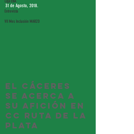
Liga EBA
31 de Agosto, 2018. 
Entrevista
VII Mes Inclusión MARZO
El Cáceres 
se acerca a 
su afición en 
CC Ruta de la 
Plata