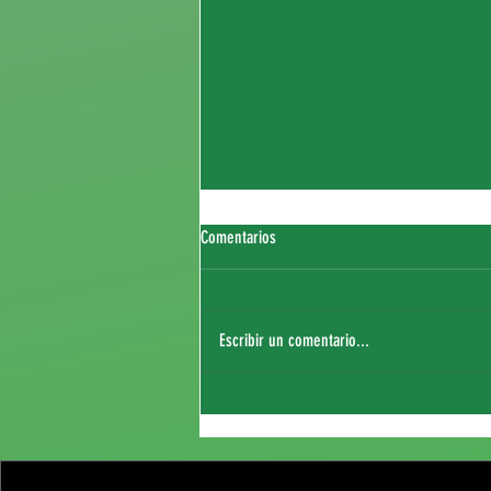
Comentarios
Escribir un comentario...
Fichaje de Thierry Sagna