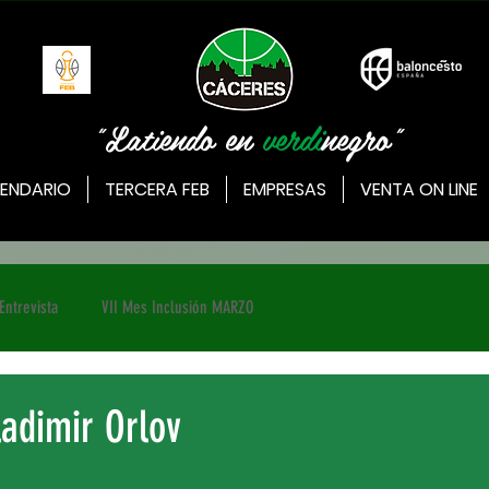
"Latiendo en
verdi
negro"
ENDARIO
TERCERA FEB
EMPRESAS
VENTA ON LINE
Entrevista
VII Mes Inclusión MARZO
ladimir Orlov