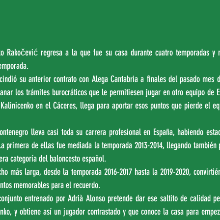
ko Rakočević regresa a la que fue su casa durante cuatro temporadas y m
temporada.
indió su anterior contrato con Alega Cantabria a finales del pasado mes de
anar los trámites burocráticos que le permitiesen jugar en otro equipo de Es
Kalinicenko en el Cáceres, llega para aportar esos puntos que pierde el equ
ontenegro lleva casi toda su carrera profesional en España, habiendo esta
La primera de ellas fue mediada la temporada 2013-2014, llegando también p
cera categoría del baloncesto español.
ho más larga, desde la temporada 2016-2017 hasta la 2019-2020, convirtié
ntos memorables para el recuerdo.
conjunto entrenado por Adrià Alonso pretende dar ese saltito de calidad per
cenko, y obtiene así un jugador contrastado y que conoce la casa para empez