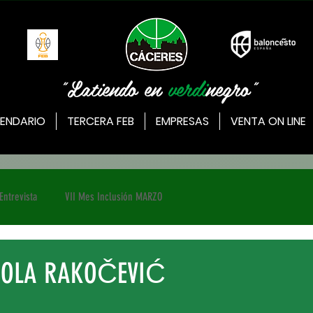
"Latiendo en
verdi
negro"
ENDARIO
TERCERA FEB
EMPRESAS
VENTA ON LINE
Entrevista
VII Mes Inclusión MARZO
IKOLA RAKOČEVIĆ