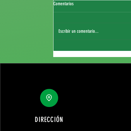
Comentarios
Escribir un comentario...
Fichaje de Thierry Sagna
DIRECCIÓN