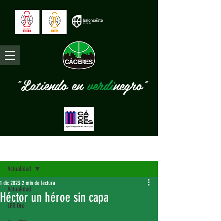
"Latiendo en
verdi
negro"
Entrada
Actualidad
1 dic 2023
2 min de lectura
Actualidad
Héctor un héroe sin capa
LEB Oro