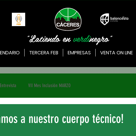
"Latiendo en
verdi
negro"
ENDARIO
TERCERA FEB
EMPRESAS
VENTA ON LINE
Entrevista
VII Mes Inclusión MARZO
amos a nuestro cuerpo técnico!