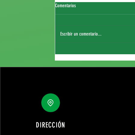
Comentarios
Escribir un comentario...
Fichaje de Thierry Sagna
DIRECCIÓN