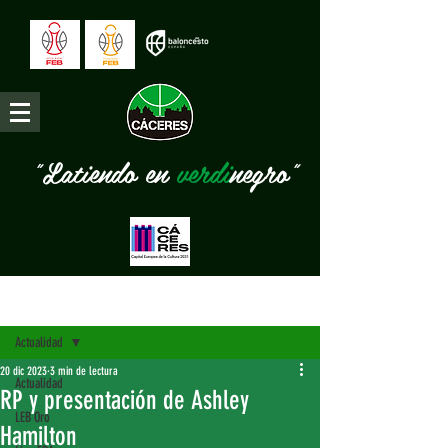
"Latiendo en
verdi
negro"
Entrada
Actualidad
20 dic 2023
3 min de lectura
Actualidad
RP y presentación de Ashley
LEB Oro
Hamilton