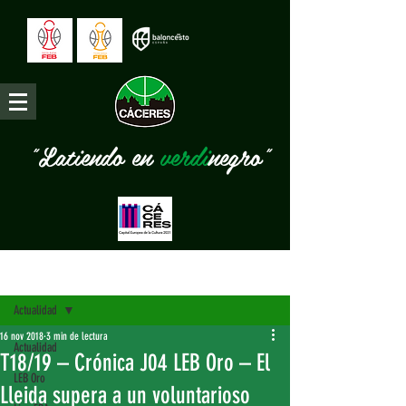
"Latiendo en
verdi
negro"
Entrada
Actualidad
16 nov 2018
3 min de lectura
Actualidad
T18/19 – Crónica J04 LEB Oro – El
LEB Oro
Lleida supera a un voluntarioso