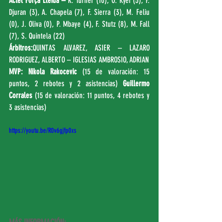
Actel Força Lleida –
 R. Turner (10), O. Kyei (5), F. 
Djuran (3), A. Chapela (7), F. Sierra (3), M. Feliu 
(0), J. Oliva (0), P. Mbaye (4), F. Stutz (8), M. Fall 
(7), S. Quintela (22)
Árbitros:
QUINTAS ALVAREZ, ASIER – LAZARO 
RODRIGUEZ, ALBERTO – IGLESIAS AMBROSIO, ADRIAN
MVP: Nikola Rakocevic
 (15 de valoración: 15 
puntos, 2 rebotes y 2 asistencias) 
Guillermo 
Corrales 
(15 de valoración: 11 puntos, 4 rebotes y 
3 asistencias)
https://youtu.be/R0v6gjfp0xs