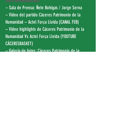
MÁS INFORMACIÓN:
– Sala de Prensa: 
Ñete Bohigas
 / 
Jorge Serna
– Vídeo del partido Cáceres Patrimonio de la 
Humanidad – Actel Força Lleida (
CANAL FEB
)
– Vídeo highlights de Cáceres Patrimonio de la 
Humanidad Vs Actel Força Lleida (
YOUTUBE 
CÁCERESBASKET
)
– Galería de fotos: Cáceres Patrimonio de la 
Humanidad Vs Actel Força Lleida – Francis 
Villegas – (FACEBOOK CÁCERESBASKET)
– Estadísticas del partido: 
Numéricas
 / 
Gráficas
– Clasificación Jornada 04 (
LEB ORO
)
– Vota por el Corazón Verdinegro EL MONTAITO 
del partido contra Lleida (
AFICIÓN CC
)
– «No consiento que se ponga en tela de juicio 
las ganas» (
HOY
)
Kiosco de Crónicas: