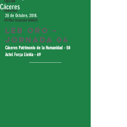
Liga EBA
Cáceres
Entrevista
20 de Octubre, 2018.
VII Mes Inclusión MARZO
LEB Oro – 
Jornada 04
Cáceres Patrimonio de la Humanidad - 58
Actel Força Lleida - 69