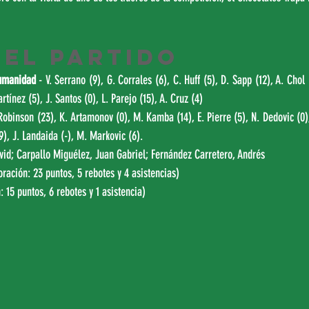
DEL PARTIDO
Humanidad
 - V. Serrano (9), G. Corrales (6), C. Huff (5), D. Sapp (12), A. Chol (
rtínez (5), J. Santos (0), L. Parejo (15), A. Cruz (4) 
Robinson (23), K. Artamonov (0), M. Kamba (14), E. Pierre (5), N. Dedovic (0),
9), J. Landaida (-), M. Markovic (6).
vid; Carpallo Miguélez, Juan Gabriel; Fernández Carretero, Andrés
oración: 23 puntos, 5 rebotes y 4 asistencias) 
: 15 puntos, 6 rebotes y 1 asistencia)