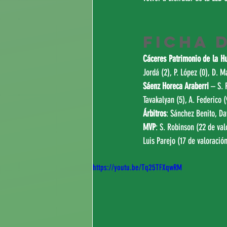
FICHA 
Cáceres Patrimonio de la 
Jordá (2), P. López (0), D. Ma
Sáenz Horeca Araberri
 – S. 
Tavakalyan (5), A. Federico (
Árbitros
: Sánchez Benito, Da
MVP
: S. Robinson (22 de val
Luis Parejo (17 de valoración
https://youtu.be/Tq25TFXqwRM