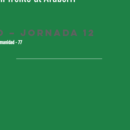
o – Jornada 12
umanidad - 77