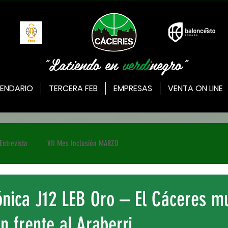
"Latiendo en
verdi
negro"
ENDARIO
TERCERA FEB
EMPRESAS
VENTA ON LINE
Entrevista
VII Mes Inclusión MARZO
ónica J12 LEB Oro – El Cáceres m
n frente al Araberri