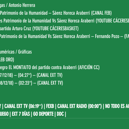
gas
 / 
Antonio Herrera
 Patrimonio de la Humanidad – Sáenz Horeca Araberri (
CANAL FEB
)
es Patrimonio de la Humanidad Vs Sáenz Horeca Araberri (
YOUTUBE CÁCERES
artido Arturo Cruz (
YOUTUBE CÁCERESBASKET
)
 Patrimonio de la Humanidad Vs Sáenz Horeca Araberri – Fernando Pozo – (
F
uméricas
 / 
Gráficas
LEB ORO
)
negro EL MONTAITO del partido contra Araberri (
AFICIÓN CC
)
7/12/18) – (04:27″) – (
CANAL EXT TV
)
8/12/18) – (02:23″) – (
CANAL EXT TV
)
Y
 | 
CANAL EXT TV (06:19″)
 | FEXB | CANAL EXT RADIO (00:00") | 
NO TODO ES A
JUEGO
 | EXT 7 DÍAS | 
GO DEPORTE
 | 
DDC
 | 