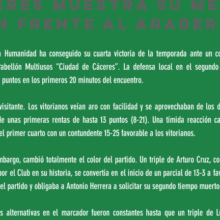
eres muestra su me
n frente al Araber
a Humanidad ha conseguido su cuarta victoria de la temporada ante un co
abellón Multiusos “Ciudad de Cáceres”. La defensa local en el segundo 
6 puntos en los primeros 20 minutos del encuentro.
 visitante. Los vitorianos veían aro con facilidad y se aprovechaban de los d
 de unas primeras rentas de hasta 13 puntos (8-21). Una tímida reacción ca
del primer cuarto con un contundente 15-25 favorable a los vitorianos.
bargo, cambió totalmente el color del partido. Un triple de Arturo Cruz, co
r el Club en su historia, se convertía en el inicio de un parcial de 13-3 a fav
l partido y obligaba a Antonio Herrera a solicitar su segundo tiempo muerto
as alternativas en el marcador fueron constantes hasta que un triple de Lui