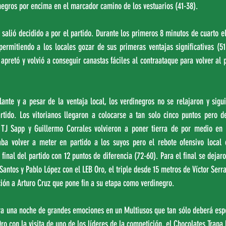
negros por encima en el marcador camino de los vestuarios (41-38).
 salió decidido a por el partido. Durante los primeros 8 minutos de cuarto el 
permitiendo a los locales gozar de sus primeras ventajas significativas (51
apretó y volvió a conseguir canastas fáciles al contraataque para volver al pa
ante y a pesar de la ventaja local, los verdinegros no se relajaron y sigui
rtido. Los vitorianos llegaron a colocarse a tan solo cinco puntos pero d
 TJ Sapp y Guillermo Corrales volvieron a poner tierra de por medio en 
ba volver a meter en partido a los suyos pero el rebote ofensivo local c
a final del partido con 12 puntos de diferencia (72-60). Para el final se deja
Santos y Pablo López con el LEB Oro, el triple desde 15 metros de Víctor Serra
ción a Arturo Cruz que pone fin a su etapa como verdinegro.
rra una noche de grandes emociones en un Multiusos que tan sólo deberá esp
Oro con la visita de uno de los líderes de la competición, el Chocolates Trapa 