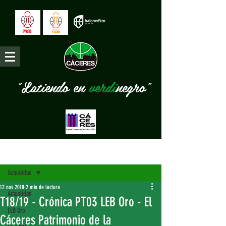
"Latiendo en
verdi
negro"
Entrada
Actualidad
12 nov 2018
2 min de lectura
Actualidad
T18/19 - Crónica PT03 LEB Oro - El
LEB Oro
Cáceres Patrimonio de la