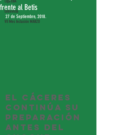
Liga EBA
frente al Betis
Entrevista
27 de Septiembre, 2018.
VII Mes Inclusión MARZO
El Cáceres 
continúa su 
preparación 
antes del 