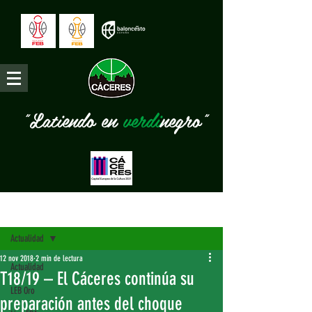
"Latiendo en
verdi
negro"
Entrada
Actualidad
12 nov 2018
2 min de lectura
Actualidad
T18/19 – El Cáceres continúa su
LEB Oro
preparación antes del choque