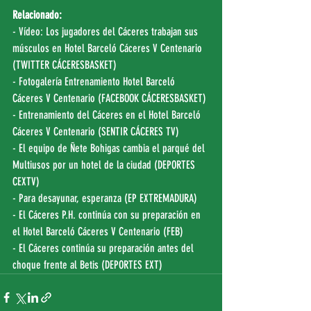
Relacionado:
- Vídeo: Los jugadores del Cáceres trabajan sus 
músculos en Hotel Barceló Cáceres V Centenario 
(
TWITTER CÁCERESBASKET
)
- Fotogalería Entrenamiento Hotel Barceló 
Cáceres V Centenario (
FACEBOOK CÁCERESBASKET
)
- Entrenamiento del Cáceres en el Hotel Barceló 
Cáceres V Centenario (
SENTIR CÁCERES TV
)
- El equipo de Ñete Bohigas cambia el parqué del 
Multiusos por un hotel de la ciudad (
DEPORTES 
CEXTV
)
- Para desayunar, esperanza (
EP EXTREMADURA
)
- El Cáceres P.H. continúa con su preparación en 
el Hotel Barceló Cáceres V Centenario (
FEB
)
- El Cáceres continúa su preparación antes del 
choque frente al Betis (
DEPORTES EXT
)