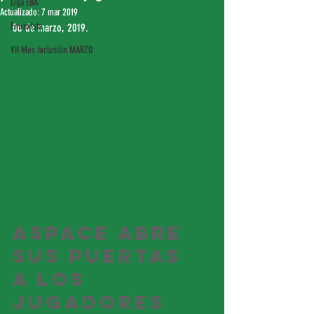
Liga EBA
Actualizado:
7 mar 2019
Entrevista
06 de marzo, 2019.
VII Mes Inclusión MARZO
ASPACE abre 
sus puertas 
a los 
jugadores 