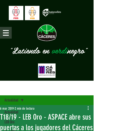
"Latiendo en
verdi
negro"
Entrada
Actualidad
6 mar 2019
2 min de lectura
Actualidad
T18/19 - LEB Oro - ASPACE abre sus
LEB Oro
puertas a los jugadores del Cáceres