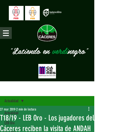
"Latiendo en
verdi
negro"
Entrada
Actualidad
27 mar 2019
2 min de lectura
Actualidad
T18/19 - LEB Oro - Los jugadores del
LEB Oro
Cáceres reciben la visita de ANDAH