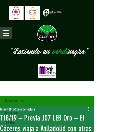
"Latiendo en
verdi
negro"
Entrada
Actualidad
16 nov 2018
2 min de lectura
Actualidad
T18/19 – Previa J07 LEB Oro – El
LEB Oro
Cáceres viaja a Valladolid con otras