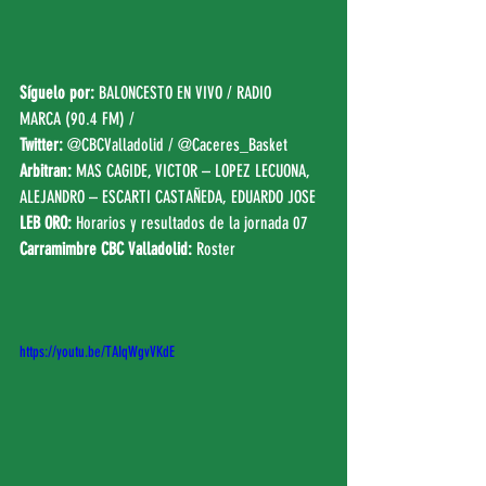
Síguelo por:
BALONCESTO EN VIVO
 / 
RADIO 
MARCA (90.4 FM)
 /
Twitter:
@CBCValladolid
 / 
@Caceres_Basket
Arbitran: 
MAS CAGIDE, VICTOR – LOPEZ LECUONA, 
ALEJANDRO – ESCARTI CASTAÑEDA, EDUARDO JOSE
LEB ORO:
Horarios y resultados de la jornada 07
Carramimbre CBC Valladolid: 
Roster
https://youtu.be/TAIqWgvVKdE