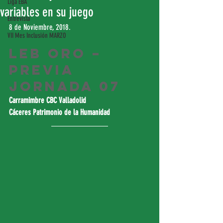
Liga EBA
variables en su juego
Entrevista
8 de Noviembre, 2018.
VII Mes Inclusión MARZO
LEB Oro – 
Previa 
Jornada 07
Carramimbre CBC Valladolid
Cáceres Patrimonio de la Humanidad