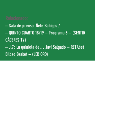
Relacionado:
– Sala de prensa: 
Ñete Bohigas
 /
– QUINTO CUARTO 18/19 – Programa 6 – (
SENTIR 
CÁCERES TV
)
– J.7: La quiniela de… Javi Salgado – RETAbet 
Bilbao Basket – (
LEB ORO
)
FEB | 
EP EXTREMADURA
|
HOY
|
CANAL EXT TV 
(02:57″)
|
SENTIR CÁCERES TV
 | FEXB | 
CANAL EXT 
RADIO (02:46″)
|
NO TODO ES ACB
 | DEPORTES EXT 
| 
TRIBUNA VALLADOLID
|
GODEPORTE
|
EXT EN JUEGO
|
PUCELA SPORT
|
VALLADOLID DEPORTIVO
|
EL 
NORTE DE CASTILLA
 | 