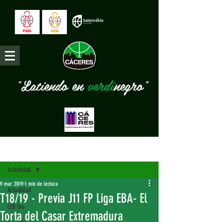
"Latiendo en
verdi
negro"
Entrada
Actualidad
9 mar 2019
1 min de lectura
Actualidad
T18/19 - Previa J11 FP Liga EBA- El
LEB Oro
Torta del Casar Extremadura