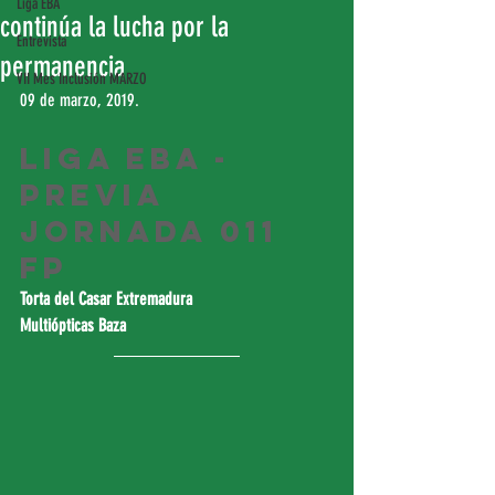
Liga EBA
continúa la lucha por la
Entrevista
permanencia
VII Mes Inclusión MARZO
09 de marzo, 2019.
Liga EBA - 
Previa 
Jornada 011 
FP
Torta del Casar Extremadura
Multiópticas Baza