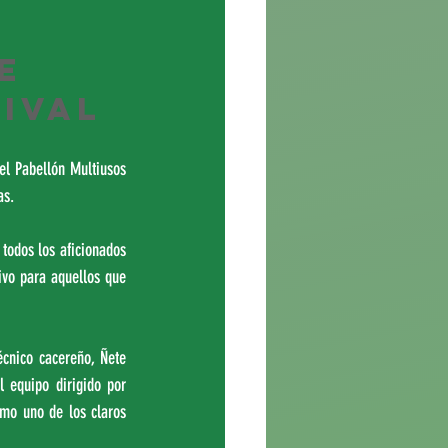
e 
rival
l Pabellón Multiusos 
as.
todos los aficionados 
ivo para aquellos que 
écnico cacereño, Ñete 
 equipo dirigido por 
mo uno de los claros 