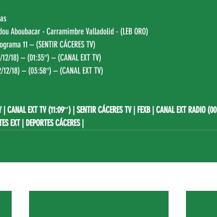
gas
dou Aboubacar - Carramimbre Valladolid - (
LEB ORO
)
ograma 11 – (
SENTIR CÁCERES TV
)
/12/18) – (01:35″) – (
CANAL EXT TV
)
/12/18) – (03:58″) – (
CANAL EXT TV
)
Y
 | 
CANAL EXT TV (11:09″)
 | SENTIR CÁCERES TV | FEXB | CANAL EXT RADIO (0
TES EXT | 
DEPORTES CÁCERES
 |