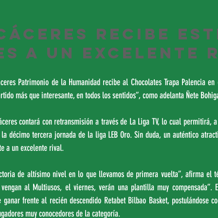
Cáceres recibe est
es a un excelente 
ceres Patrimonio de la Humanidad recibe al Chocolates Trapa Palencia en e
rtido más que interesante, en todos los sentidos”, como adelanta Ñete Bohig
áceres contará con retransmisión a través de La Liga TV, lo cual permitirá, a 
la décimo tercera jornada de la liga LEB Oro. Sin duda, un auténtico atract
e a un excelente rival.
ctoria de altísimo nivel en lo que llevamos de primera vuelta”, afirma el t
 vengan al Multiusos, el viernes, verán una plantilla muy compensada”. El
 ganar frente al recién descendido Retabet Bilbao Basket, postulándose co
jugadores muy conocedores de la categoría.