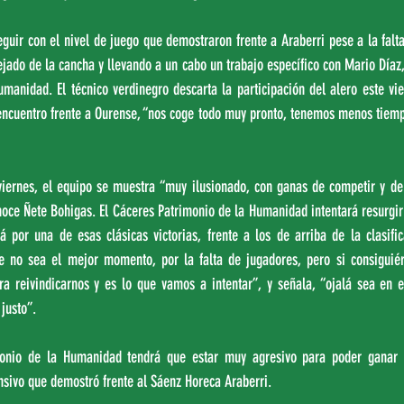
guir con el nivel de juego que demostraron frente a Araberri pese a la falta
jado de la cancha y llevando a un cabo un trabajo específico con Mario Díaz, 
manidad. El técnico verdinegro descarta la participación del alero este vie
 encuentro frente a Ourense, “nos coge todo muy pronto, tenemos menos tiemp
 viernes, el equipo se muestra “muy ilusionado, con ganas de competir y de 
oce Ñete Bohigas. El Cáceres Patrimonio de la Humanidad intentará resurgir 
á por una de esas clásicas victorias, frente a los de arriba de la clasific
e no sea el mejor momento, por la falta de jugadores, pero si consiguié
 reivindicarnos y es lo que vamos a intentar”, y señala, “ojalá sea en el
justo”.
onio de la Humanidad tendrá que estar muy agresivo para poder ganar a
nsivo que demostró frente al Sáenz Horeca Araberri.