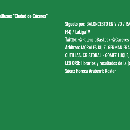
ultiusos "Ciudad de Cáceres"
Síguelo por:
BALONCESTO EN VIVO
 / 
RA
FM)
 / LaLigaTV
Twitter: 
@PalenciaBasket
 / 
@Caceres
Arbitran:
 MORALES RUIZ, GERMAN FRA
CUTILLAS, CRISTOBAL - GOMEZ LUQUE,
LEB ORO:
Horarios y resultados de la j
Sáenz Horeca Araberri: 
Roster