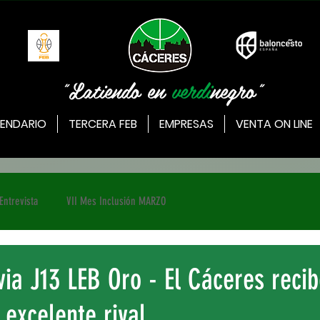
"Latiendo en
verdi
negro"
ENDARIO
TERCERA FEB
EMPRESAS
VENTA ON LINE
Entrevista
VII Mes Inclusión MARZO
via J13 LEB Oro - El Cáceres recib
 excelente rival