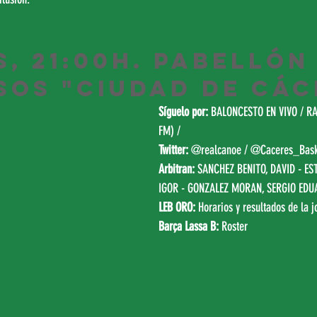
s, 21:00h. Pabellón
sos "Ciudad de Các
Síguelo por:
BALONCESTO EN VIVO
 / 
RA
FM)
 /
Twitter: 
@realcanoe
 / 
@Caceres_Bask
Arbitran:
 SANCHEZ BENITO, DAVID - E
IGOR - GONZALEZ MORAN, SERGIO ED
LEB ORO:
Horarios y resultados de la j
Barça Lassa B: 
Roster