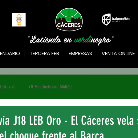
"Latiendo en
verdi
negro"
ENDARIO
TERCERA FEB
EMPRESAS
VENTA ON LINE
Entrevista
VII Mes Inclusión MARZO
via J18 LEB Oro - El Cáceres vela
el choque frente al Barça