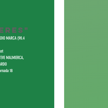
 
eres"
DIO MARCA (90.4 
et
STEVE MALMIERCA, 
UARDO
ornada 18