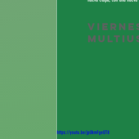
Vierne
Multiu
https://youtu.be/jpUkmFgeUT8