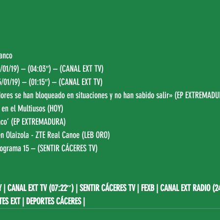
anco
/01/19) – (04:03″) – (
CANAL EXT TV
)
/01/19) – (01:15″) – (
CANAL EXT TV
)
ores se han bloqueado en situaciones y no han sabido salir» (
EP EXTREMADU
 en el Multiusos (
HOY
)
co’ (
EP EXTREMADURA
)
n Olaizola - ZTE Real Canoe (
LEB ORO
)
ograma 15 – (
SENTIR CÁCERES TV
)
Y
 | 
CANAL EXT TV (07:22″)
 | 
SENTIR CÁCERES TV
 | FEXB | 
CANAL EXT RADIO (2
TES EXT | DEPORTES CÁCERES |