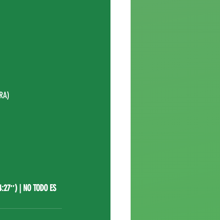
RA
)
4:27″)
|
NO TODO ES 