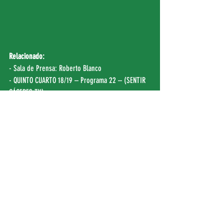
Relacionado:
- Sala de Prensa: 
Roberto Blanco
- QUINTO CUARTO 18/19 – Programa 22 – (
SENTIR 
CÁCERES TV
)
- José Manuel Sánchez: «En la directiva del 
Cáceres no nos hemos equivocado en nada» (
EP 
EXTREMADURA
)
- J.26: La quiniela de… Pepo Vidal - Rio Ourense 
Termal - (
LEB ORO
)
- Extremadura Deportes 2 (14/03/19) – (09:41″) – 
(
CANAL EXT TV
)
FEB
|
EP EXTREMADURA
|
HOY
 | 
CANAL EXT TV 