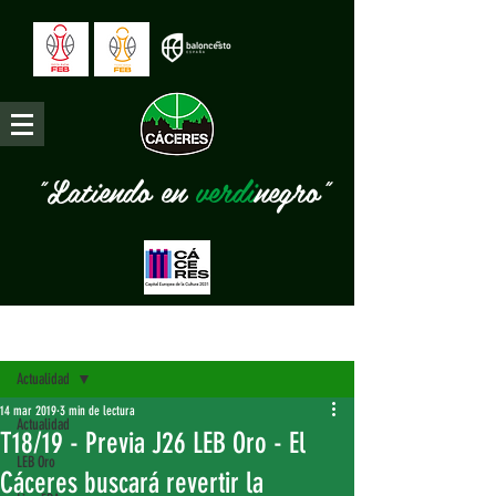
"Latiendo en
verdi
negro"
Entrada
Actualidad
14 mar 2019
3 min de lectura
Actualidad
T18/19 - Previa J26 LEB Oro - El
LEB Oro
Cáceres buscará revertir la