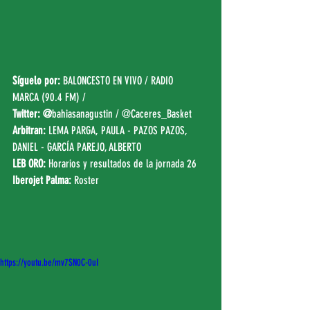
Síguelo por:
BALONCESTO EN VIVO
 / 
RADIO 
MARCA (90.4 FM)
 / 
Twitter: 
@
bahiasanagustin
 / 
@Caceres_Basket
Arbitran:
 LEMA PARGA, PAULA - PAZOS PAZOS, 
DANIEL - GARCÍA PAREJO, ALBERTO
LEB ORO:
Horarios y resultados de la jornada 26
Iberojet Palma: 
Roster
https://youtu.be/mv7SN0C-0uI