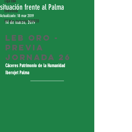
Liga EBA
situación frente al Palma
Entrevista
Actualizado:
18 mar 2019
VII Mes Inclusión MARZO
14 de marzo, 2019
LEB Oro - 
Previa 
Jornada 26
Cáceres Patrimonio de la Humanidad
Iberojet Palma