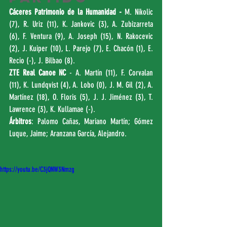
Cáceres Patrimonio de la Humanidad - 
M. Nikolic 
(7), R. Uriz (11), K. Jankovic (3), A. Zubizarreta 
(6), F. Ventura (9), A. Joseph (15), N. Rakocevic 
(2), J. Kuiper (10), L. Parejo (7), E. Chacón (1), E. 
Recio (-), J. Bilbao (8). 
ZTE Real Canoe NC 
- A. Martín (11), F. Corvalan 
(11), K. Lundqvist (4), A. Lobo (0), J. M. Gil (2), A. 
Martínez (18), O. Floris (5), J. J. Jiménez (3), T. 
Lawrence (3), K. Kullamae (-).
Árbitros
: Palomo Cañas, Mariano Martín; Gómez 
Luque, Jaime; Aranzana García, Alejandro.
https://youtu.be/C3jQNW3Nmzg