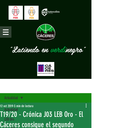
"Latiendo en
verdi
negro"
Entrada
Actualidad
12 oct 2019
3 min de lectura
Actualidad
T19/20 - Crónica J03 LEB Oro - El
LEB Oro
Cáceres consigue el segundo