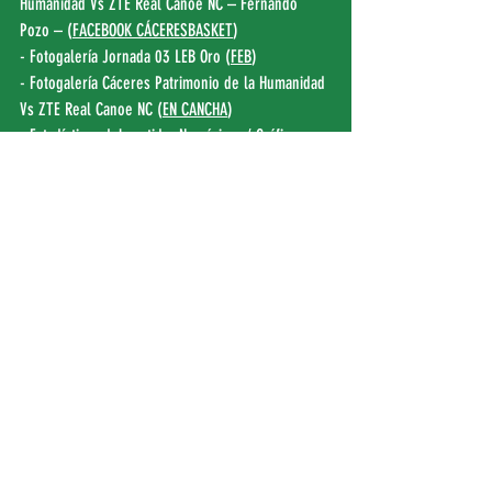
Humanidad Vs ZTE Real Canoe NC – Fernando 
Pozo – (
FACEBOOK CÁCERESBASKET
)
- Fotogalería Jornada 03 LEB Oro (
FEB
)
- Fotogalería Cáceres Patrimonio de la Humanidad 
Vs ZTE Real Canoe NC (
EN CANCHA
)
- Estadísticas del partido: 
Numéricas
 / 
Gráficas
- Clasificación Jornada 03 (
LEB ORO
)
- Vota por el Corazón Verdinegro EL MONTAITO 
del partido contra  ZTE Real Canoe NC (
AFICIÓN 
CC
)
FEB
 | 
EP EXTREMADURA
| 
HOY
 | 
CANAL EXT TV 
(00:22"
) | 
SENTIR CÁCERES TV
 | FEXB | EXT EN 
JUEGO | 
CANAL EXT RADIO 
(01:33") | DIGITAL EXT | 
EXT 7 DÍAS
 | 
MATE AL ARO
 | 
SOLOBASKET
 | 
ZONA DE 
BASQUET
 | 
NO TODO ES ACB
 |