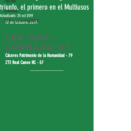
Liga EBA
triunfo, el primero en el Multiusos
Entrevista
Actualizado:
25 oct 2019
VII Mes Inclusión MARZO
12 de Octubre, 2019.
LEB Oro – 
Jornada 03
Cáceres Patrimonio de la Humanidad - 79
ZTE Real Canoe NC - 57