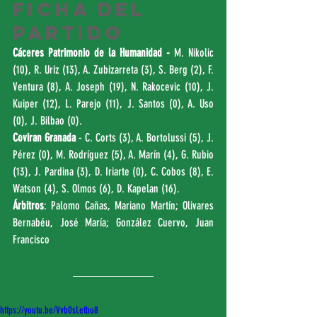
FICHA DEL 
PARTIDO
Cáceres Patrimonio de la Humanidad - 
M. Nikolic 
(10), R. Uriz (13), A. Zubizarreta (3), S. Berg (2), F. 
Ventura (8), A. Joseph (19), N. Rakocevic (10), J. 
Kuiper (12), L. Parejo (11), J. Santos (0), A. Uso 
(0), J. Bilbao (0). 
Coviran Granada 
- C. Corts (3), A. Bortolussi (5), J. 
Pérez (0), M. Rodríguez (5), A. Marín (4), G. Rubio 
(13), J. Pardina (3), D. Iriarte (0), C. Cobos (8), E. 
Watson (4), S. Olmos (6), D. Kapelan (16).
Árbitros
: Palomo Cañas, Mariano Martín; Olivares 
Bernabéu, José María; González Cuervo, Juan 
Francisco
https://youtu.be/Vvb0sLetbu8