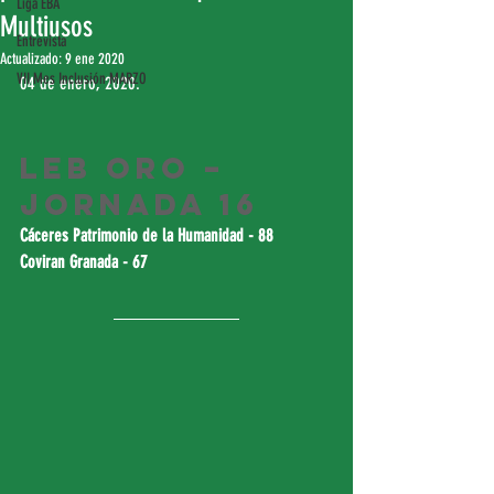
Liga EBA
Multiusos
Entrevista
Actualizado:
9 ene 2020
VII Mes Inclusión MARZO
04 de enero, 2020.
LEB Oro – 
Jornada 16
Cáceres Patrimonio de la Humanidad - 88
Coviran Granada - 67