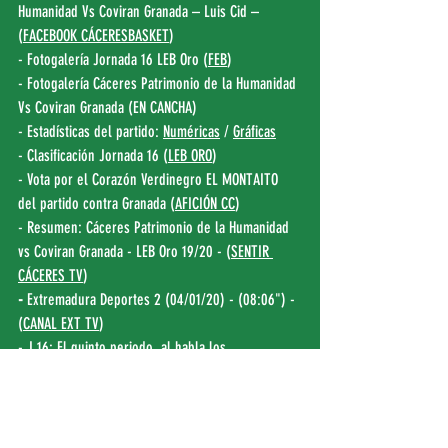
Humanidad Vs Coviran Granada – Luis Cid – 
(
FACEBOOK CÁCERESBASKET
)
- Fotogalería Jornada 16 LEB Oro (
FEB
)
- Fotogalería Cáceres Patrimonio de la Humanidad 
Vs Coviran Granada (EN CANCHA)
- Estadísticas del partido: 
Numéricas
 / 
Gráficas
- Clasificación Jornada 16 (
LEB ORO
)
- Vota por el Corazón Verdinegro EL MONTAITO 
del partido contra Granada (
AFICIÓN CC
)
- Resumen: Cáceres Patrimonio de la Humanidad 
vs Coviran Granada - LEB Oro 19/20 - (
SENTIR 
CÁCERES TV
)
- 
Extremadura Deportes 2 (04/01/20) - (08:06") - 
(
CANAL EXT TV
)
- J.16: El quinto periodo, al habla los 
entrenadores (
LEB ORO)
- «En la segunda parte el equipo salió mucho 
más concentrado en defensa» (
HOY
)
- Alabanzas propias y ajenas (
EP EXTREMADURA
)