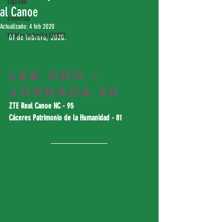
Liga EBA
al Canoe
Entrevista
Actualizado:
4 feb 2020
VII Mes Inclusión MARZO
01 de febrero, 2020.
LEB Oro – 
Jornada 20
ZTE Real Canoe NC - 95
Cáceres Patrimonio de la Humanidad - 81