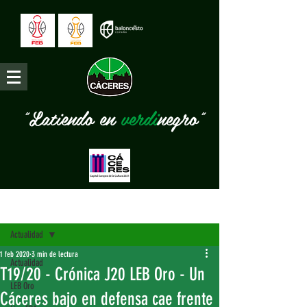
"Latiendo en
verdi
negro"
Entrada
Actualidad
1 feb 2020
3 min de lectura
Actualidad
T19/20 - Crónica J20 LEB Oro - Un
LEB Oro
Cáceres bajo en defensa cae frente