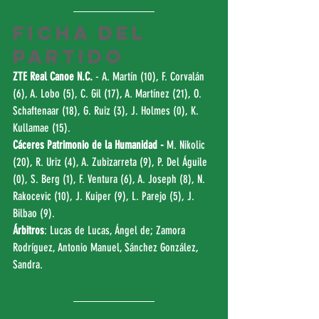
FICHA DEL 
PARTIDO
ZTE Real Canoe N.C. 
- A. Martín (10), F. Corvalán 
(6), A. Lobo (5), C. Gil (17), A. Martínez (21), O. 
Schaftenaar (18), G. Ruiz (3), J. Holmes (0), K. 
Kullamae (15).
Cáceres Patrimonio de la Humanidad - 
M. Nikolic 
(20), R. Uriz (4), A. Zubizarreta (9), P. Del Águile 
(0), S. Berg (1), F. Ventura (6), A. Joseph (8), N. 
Rakocevic (10), J. Kuiper (9), L. Parejo (5), J. 
Bilbao (9). 
Árbitros
: Lucas de Lucas, Ángel de; Zamora 
Rodríguez, Antonio Manuel, Sánchez González, 
Sandra.