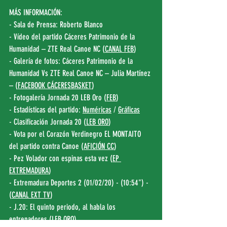
MÁS INFORMACIÓN:
- Sala de Prensa: Roberto Blanco
- Vídeo del partido Cáceres Patrimonio de la 
Humanidad – ZTE Real Canoe NC (
CANAL FEB
)
- Galería de fotos: Cáceres Patrimonio de la 
Humanidad Vs ZTE Real Canoe NC – Julia Martínez 
– (
FACEBOOK CÁCERESBASKET
)
- Fotogalería Jornada 20 LEB Oro (
FEB
)
- Estadísticas del partido: 
Numéricas
 / 
Gráficas
- Clasificación Jornada 20 (
LEB ORO
)
- Vota por el Corazón Verdinegro EL MONTAITO 
del partido contra Canoe (
AFICIÓN CC
)
- Pez Volador con espinas esta vez (
EP 
EXTREMADURA
)
- Extremadura Deportes 2 (01/02/20) - (10:54") - 
(
CANAL EXT TV
)
- J.20: El quinto periodo, al habla los 
entrenadores (
LEB ORO
)