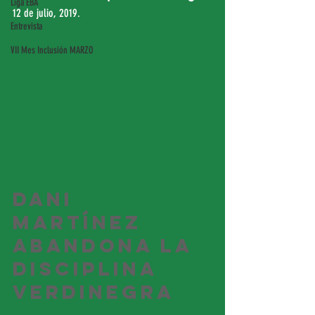
Liga EBA
12 de julio, 2019.
Entrevista
VII Mes Inclusión MARZO
Dani 
Martínez 
abandona la 
disciplina 
verdinegra