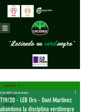
"Latiendo en
verdi
negro"
Entrada
Actualidad
12 jul 2019
1 min de lectura
Actualidad
T19/20 - LEB Oro - Dani Martínez
LEB Oro
abandona la disciplina verdinegra