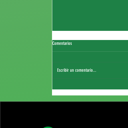
Comentarios
Escribir un comentario...
Fichaje de Thierry Sagna