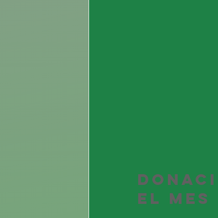
Donaci
el Mes