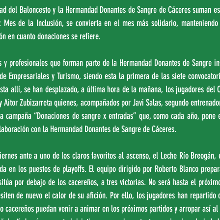
ad del Baloncesto y la Hermandad Donantes de Sangre de Cáceres suman esf
 Mes de la Inclusión, se convierta en el mes más solidario, manteniendo 
ión en cuanto donaciones se refiere.
s y profesionales que forman parte de la Hermandad Donantes de Sangre ins
 de Empresariales y Turismo, siendo esta la primera de las siete convocator
sta allí, se han desplazado, a última hora de la mañana, los jugadores del 
y Aitor Zubizarreta quienes, acompañados por Javi Salas, segundo entrenador
a campaña “Donaciones de sangre x entradas” que, como cada año, pone e
olaboración con la Hermandad Donantes de Sangre de Cáceres.
viernes ante a uno de los claros favoritos al ascenso, el Leche Río Breogán, 
a en los puestos de playoffs. El equipo dirigido por Roberto Blanco prepara
itúa por debajo de los cacereños, a tres victorias. No será hasta el próxim
iten de nuevo el calor de su afición. Por ello, los jugadores han repartido 
lo cacereños puedan venir a animar en los próximos partidos y arropar así al 