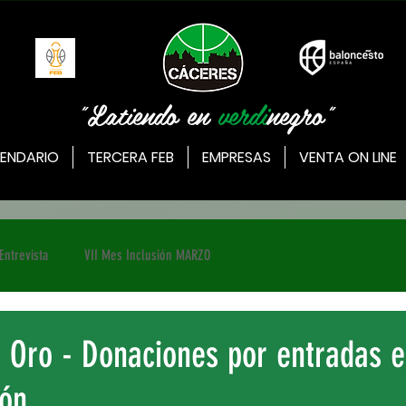
"Latiendo en
verdi
negro"
ENDARIO
TERCERA FEB
EMPRESAS
VENTA ON LINE
Entrevista
VII Mes Inclusión MARZO
B Oro - Donaciones por entradas 
ión