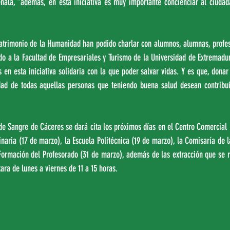
ñala, “además, en esta iniciativa es muy importante concienciar al ciudada
atrimonio de la Humanidad han podido charlar con alumnos, alumnas, profeso
o a la Facultad de Empresariales y Turismo de la Universidad de Extremadur
en esta iniciativa solidaria con la que poder salvar vidas. Y es que, donar
dad de todas aquellas personas que teniendo buena salud desean contribuir
 Sangre de Cáceres se dará cita los próximos días en el Centro Comercial Ru
inaria (17 de marzo), la Escuela Politécnica (19 de marzo), la Comisaría de la
Formación del Profesorado (31 de marzo), además de las extracción que se re
ara de lunes a viernes de 11 a 15 horas.