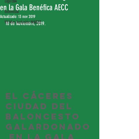
Liga EBA
en la Gala Benéfica AECC
Entrevista
Actualizado:
13 nov 2019
VII Mes Inclusión MARZO
10 de Noviembre, 2019.
El Cáceres 
Ciudad del 
Baloncesto 
galardonado
 en la Gala 