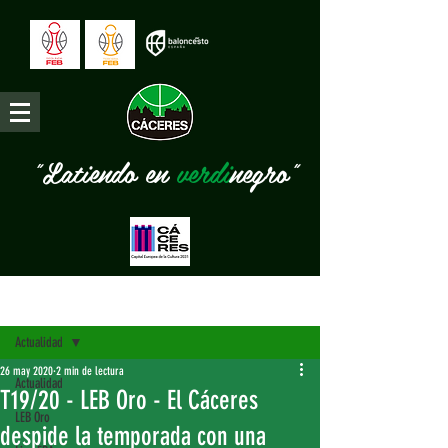
"Latiendo en
verdi
negro"
Entrada
Actualidad
26 may 2020
2 min de lectura
Actualidad
T19/20 - LEB Oro - El Cáceres
LEB Oro
despide la temporada con una