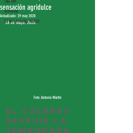
Liga EBA
sensación agridulce
Entrevista
Actualizado:
29 may 2020
VII Mes Inclusión MARZO
26 de mayo, 2020.
Foto: Antonio Martín
El Cáceres 
despide la 
temporada 