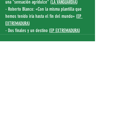
una "sensación agridulce" (
LA VANGUARDIA
)
- Roberto Blanco: «Con la misma plantilla que 
hemos tenido iría hasta el fin del mundo» (
EP 
EXTREMADURA
)
- Dos finales y un destino (
EP EXTREMADURA
)
Entradas recientes
Ver todo