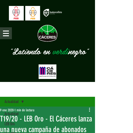
"Latiendo en
verdi
negro"
Entrada
Actualidad
9 ene 2020
1 min de lectura
Actualidad
T19/20 - LEB Oro - El Cáceres lanza
LEB Oro
una nueva campaña de abonados