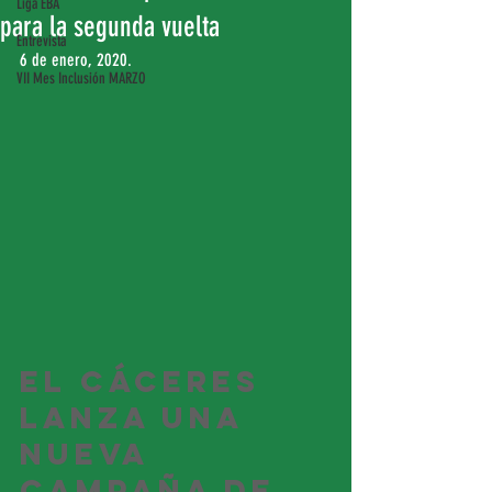
Liga EBA
para la segunda vuelta
Entrevista
6 de enero, 2020.
VII Mes Inclusión MARZO
El Cáceres 
lanza una 
nueva 
campaña de 