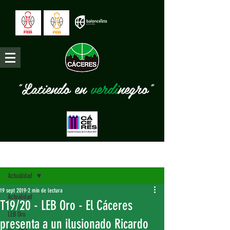
"Latiendo en
verdi
negro"
Entrada
Actualidad
19 sept 2019
2 min de lectura
Actualidad
T19/20 - LEB Oro - El Cáceres
LEB Oro
presenta a un ilusionado Ricardo