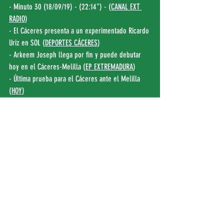
- Minuto 30 (18/09/19) - (22:14") - (
CANAL EXT 
RADIO
)
- El Cáceres presenta a un experimentado Ricardo 
Uriz en SOL (
DEPORTES CÁCERES
)
- Arkeem Joseph llega por fin y puede debutar 
hoy en el Cáceres-Melilla (
EP EXTREMADURA
)
- Última prueba para el Cáceres ante el Melilla 
(
HOY
)
Entradas recientes
Ver todo