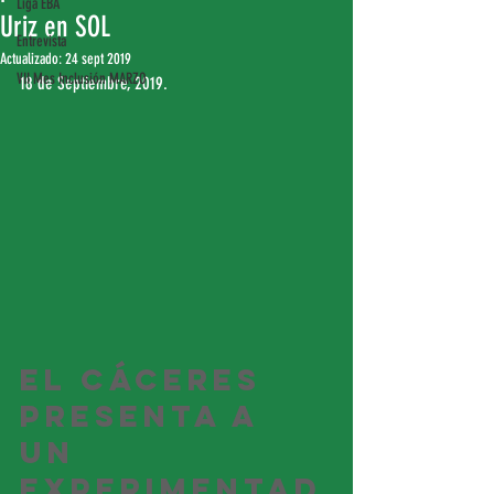
Liga EBA
Uriz en SOL
Entrevista
Actualizado:
24 sept 2019
VII Mes Inclusión MARZO
18 de Septiembre, 2019.
El Cáceres 
presenta a 
un 
experimentad