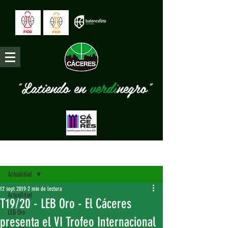
"Latiendo en
verdi
negro"
Entrada
Actualidad
12 sept 2019
2 min de lectura
Actualidad
T19/20 - LEB Oro - El Cáceres
LEB Oro
presenta el VI Trofeo Internacional