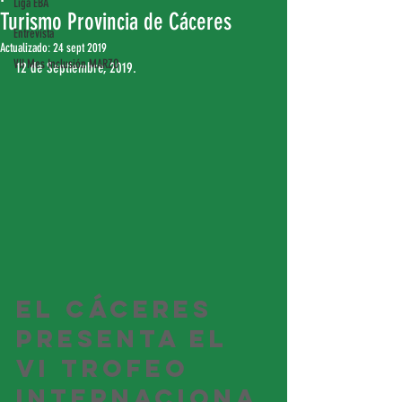
Liga EBA
Turismo Provincia de Cáceres
Entrevista
Actualizado:
24 sept 2019
VII Mes Inclusión MARZO
12 de Septiembre, 2019.
El Cáceres 
presenta el 
VI Trofeo 
Internaciona