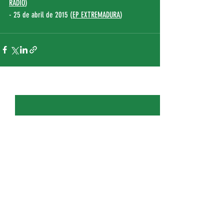
RADIO
)
- 25 de abril de 2015 (
EP EXTREMADURA
)
Entradas recientes
Ver todo