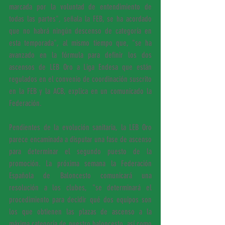
marcada por la voluntad de entendimiento de 
todas las partes", señala la FEB, se ha acordado 
que no habrá ningún descenso de categoría en 
esta temporada", al mismo tiempo que, "se ha 
avanzado en la fórmula para definir los dos 
ascensos de LEB Oro a Liga Endesa que están 
regulados en el convenio de coordinación suscrito 
en la FEB y la ACB, explica en un comunicado la 
Federación.
Pendientes de la evolución sanitaria, la LEB Oro 
parece encaminada a disputar una fase de ascenso 
para determinar el segundo puesto de la 
promoción. La próxima semana la Federación 
Española de Baloncesto comunicará una 
resolución a los clubes, "se determinará el 
procedimiento para decidir qué dos equipos son 
los que obtienen las plazas de ascenso a la 
máxima categoría de nuestro baloncesto, así como 