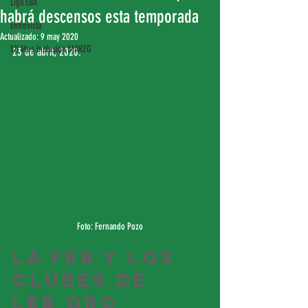
Liga EBA
habrá descensos esta temporada
Entrevista
Actualizado:
9 may 2020
VII Mes Inclusión MARZO
23 de abril, 2020.
Foto: Fernando Pozo
La FEB y los 
clubes de 
LEB Oro 