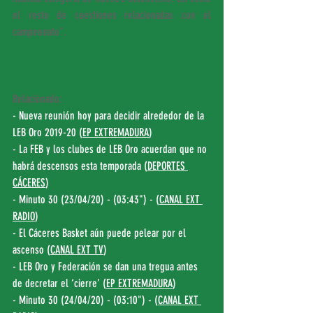
el resto de cuestiones relacionadas con el 
campeonato".
Relacionado:
- Nueva reunión hoy para decidir alrededor de la 
LEB Oro 2019-20 (
EP EXTREMADURA
)
- La FEB y los clubes de LEB Oro acuerdan que no 
habrá descensos esta temporada (
DEPORTES 
CÁCERES
)
- Minuto 30 (23/04/20) - (03:43") - (
CANAL EXT 
RADIO
)
- El Cáceres Basket aún puede pelear por el 
ascenso (
CANAL EXT TV
)
- LEB Oro y Federación se dan una tregua antes 
de decretar el ‘cierre’ (
EP EXTREMADURA
)
- Minuto 30 (24/04/20) - (03:10") - (
CANAL EXT 