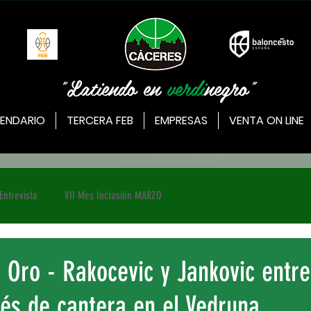
"Latiendo en
verdi
negro"
ENDARIO
TERCERA FEB
EMPRESAS
VENTA ON LINE
Entrevista
VII Mes Inclusión MARZO
 Oro - Rakocevic y Jankovic entr
nés de cantera en el Vedruna