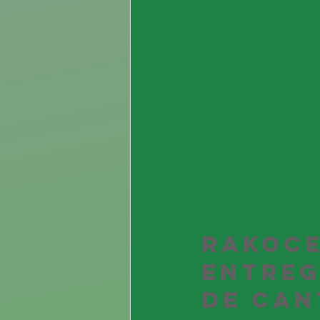
Rakoce
entreg
de can