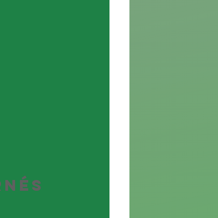
rnés 
a