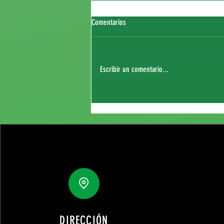
Comentarios
Escribir un comentario...
Fichaje de Thierry Sagna
DIRECCIÓN