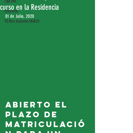
Liga EBA
curso en la Residencia
Entrevista
01 de Julio, 2020
VII Mes Inclusión MARZO
Abierto el 
plazo de 
matriculació