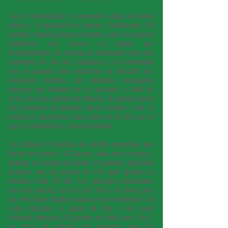
Tras el intermedio, el encuentro siguió la tónica 
inicial y la igualdad era máxima. Schaftenaar (10 
puntos) repartía juego y anotaba, pero no parecía 
suficiente. Los errores en ataque por 
precipitaciones en la toma de decisiones eran una 
constante en los dos conjuntos y se confirmaba 
que el ganador del encuentro se decidiría por 
pequeños detalles. Los visitantes conseguían 
ponerse por delante en el marcador a falta de 
4:34 con una canasta de Marcius (8 puntos) pero 
los hombres de Gonzalo García volvían a dar la 
vuelta al electrónico para poner el 51-48 con el 
que se afrontaría el cuarto definitivo.
Los últimos 10 minutos de partido prometían una 
lucha sin cuartel. El Cáceres salía con energía y, 
gracias a 5 puntos de Xavier (11 puntos) golpeaba 
primero con un parcial de 0-8 para igualar su 
máxima renta (51-56). Los gallegos contestaban 
con otro parcial, esta vez de 18-6 a su favor, para 
un 69-62 que dejaba tocado a los extremeños. En 
estos minutos, el papel de Úriz y del pívot 
británico Menzies (15 puntos sin fallo con 7 de 7 
en tiros de campo) fue decisivo para las 