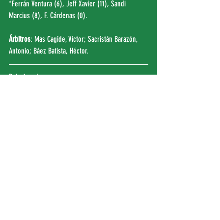
*Ferrán Ventura (6), Jeff Xavier (11), Sandi 
Marcius (8), F. Cárdenas (0).
Árbitros
: Mas Cagide, Víctor; Sacristán Barazón, 
Antonio; Báez Batista, Héctor.
Relacionado:
- Estadísticas del partido (
FEB
)
- Crónica J12 LEB Oro (
FEB
)
- Fotogalería de la jornada (
FLICKR
)
- Vota al CORAZÓN VERDINEGRO de la jornada 
(
AFICIÓN.CC)
Entradas recientes
Ver todo