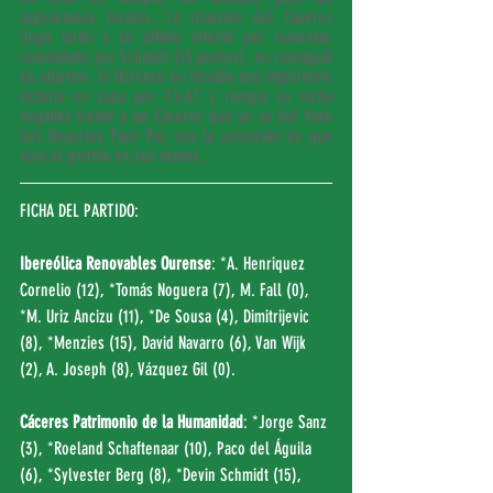
aspiraciones locales. La reacción del Cáceres 
llegó tarde y su último intento por remontar, 
comandado por Schmidt (15 puntos), no consiguió 
su objetivo. El Ourense se llevaba una importante 
victoria en casa por 73-67 y rompía su racha 
negativa frente a un Cáceres que se va del Pazo 
dos Deportes Paco Paz con la sensación de que 
tuvo el partido en sus manos.
FICHA DEL PARTIDO:
Ibereólica Renovables Ourense
: *A. Henriquez 
Cornelio (12), *Tomás Noguera (7), M. Fall (0), 
*M. Uriz Ancizu (11), *De Sousa (4), Dimitrijevic 
(8), *Menzies (15), David Navarro (6), Van Wijk 
(2), A. Joseph (8), Vázquez Gil (0).
Cáceres Patrimonio de la Humanidad
: *Jorge Sanz 
(3), *Roeland Schaftenaar (10), Paco del Águila 
(6), *Sylvester Berg (8), *Devin Schmidt (15), 