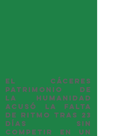
El Cáceres 
Patrimonio de 
la Humanidad 
acusó la falta 
de ritmo tras 23 
días sin 
competir en un 