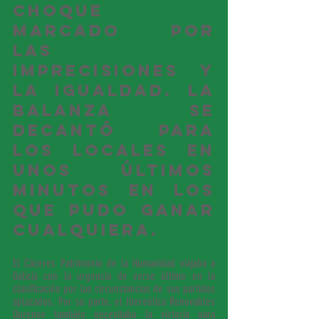
choque 
marcado por 
las 
imprecisiones y 
la igualdad. La 
balanza se 
decantó para 
los locales en 
unos últimos 
minutos en los 
que pudo ganar 
cualquiera.
El Cáceres Patrimonio de la Humanidad viajaba a 
Galicia con la urgencia de verse último en la 
clasificación por las circunstancias de sus partidos 
aplazados. Por su parte, el Ibereólica Renovables 
Ourense también necesitaba la victoria para 