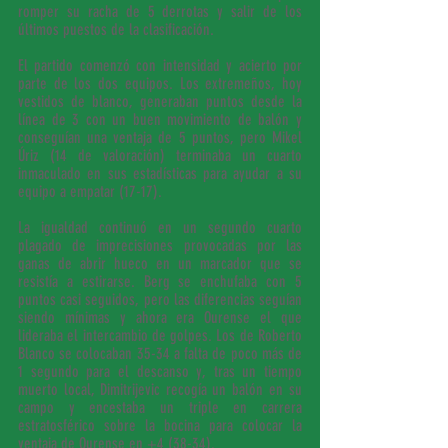
romper su racha de 5 derrotas y salir de los 
últimos puestos de la clasificación.
El partido comenzó con intensidad y acierto por 
parte de los dos equipos. Los extremeños, hoy 
vestidos de blanco, generaban puntos desde la 
línea de 3 con un buen movimiento de balón y 
conseguían una ventaja de 5 puntos, pero Mikel 
Úriz (14 de valoración) terminaba un cuarto 
inmaculado en sus estadísticas para ayudar a su 
equipo a empatar (17-17).
La igualdad continuó en un segundo cuarto 
plagado de imprecisiones provocadas por las 
ganas de abrir hueco en un marcador que se 
resistía a estirarse. Berg se enchufaba con 5 
puntos casi seguidos, pero las diferencias seguían 
siendo mínimas y ahora era Ourense el que 
lideraba el intercambio de golpes. Los de Roberto 
Blanco se colocaban 35-34 a falta de poco más de 
1 segundo para el descanso y, tras un tiempo 
muerto local, Dimitrijevic recogía un balón en su 
campo y encestaba un triple en carrera 
estratosférico sobre la bocina para colocar la 
ventaja de Ourense en +4 (38-34).