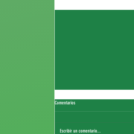
Entradas recientes
Comentarios
Escribir un comentario...
Fichaje de Thierry Sagna