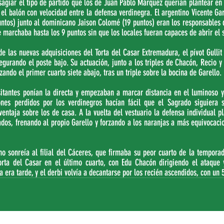
esagiar el tipo de partido que los de Juan Pablo Márquez querían plantear en e
l balón con velocidad entre la defensa verdinegra. El argentino Vicente Gar
ntos) junto al dominicano Jaison Colomé (19 puntos) eran los responsables d
e marchaba hasta los 9 puntos sin que los locales fueran capaces de abrir el 
de las nuevas adquisiciones del Torta del Casar Extremadura, el pívot Gulli
egurando el poste bajo. Su actuación, junto a los triples de Chacón, Recio y
alizando el primer cuarto siete abajo, tras un triple sobre la bocina de Garello.
sitantes ponían la directa y empezaban a marcar distancia en el luminoso y 
ones perdidos por los verdinegros hacían fácil que el Sagrado siguiera 
entaja sobre los de casa. A la vuelta del vestuario la defensa individual p
os, frenando al propio Garello y forzando a los naranjas a más equivocacio
no sonreía al filial del Cáceres, que firmaba su peor cuarto de la temporad
orta del Casar en el último cuarto, con Edu Chacón dirigiendo el ataque
a era tarde, y el derbi volvía a decantarse por los recién ascendidos, con un 5