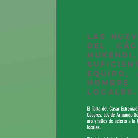
Las nuev
del Các
Mukend
suficien
equipo,
hombre
locales.
El Torta del Casar Extrema
Cáceres. Los de Armando Góm
aro y faltos de acierto a la
locales.