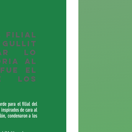
filial 
ullit 
ar lo 
ria al 
ue el 
 los 
e para el filial del 
nspirados de cara al 
lón, condenaron a los 