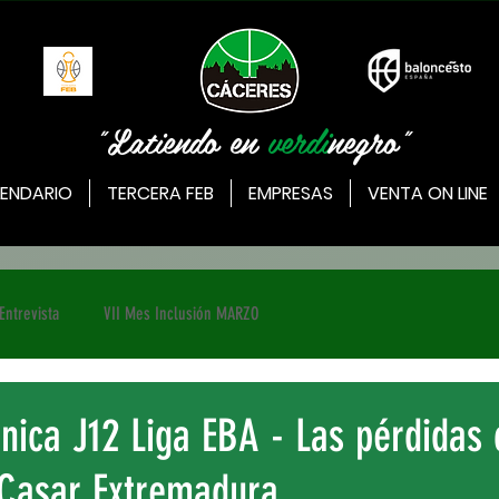
"Latiendo en
verdi
negro"
ENDARIO
TERCERA FEB
EMPRESAS
VENTA ON LINE
Entrevista
VII Mes Inclusión MARZO
ónica J12 Liga EBA - Las pérdidas
l Casar Extremadura