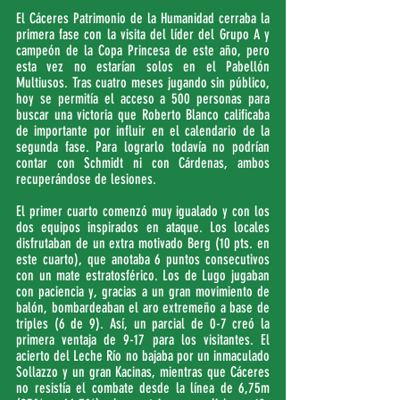
El Cáceres Patrimonio de la Humanidad cerraba la 
primera fase con la visita del líder del Grupo A y 
campeón de la Copa Princesa de este año, pero 
esta vez no estarían solos en el Pabellón 
Multiusos. Tras cuatro meses jugando sin público, 
hoy se permitía el acceso a 500 personas para 
buscar una victoria que Roberto Blanco calificaba 
de importante por influir en el calendario de la 
segunda fase. Para lograrlo todavía no podrían 
contar con Schmidt ni con Cárdenas, ambos 
recuperándose de lesiones.
El primer cuarto comenzó muy igualado y con los 
dos equipos inspirados en ataque. Los locales 
disfrutaban de un extra motivado Berg (10 pts. en 
este cuarto), que anotaba 6 puntos consecutivos 
con un mate estratosférico. Los de Lugo jugaban 
con paciencia y, gracias a un gran movimiento de 
balón, bombardeaban el aro extremeño a base de 
triples (6 de 9). Así, un parcial de 0-7 creó la 
primera ventaja de 9-17 para los visitantes. El 
acierto del Leche Río no bajaba por un inmaculado 
Sollazzo y un gran Kacinas, mientras que Cáceres 
no resistía el combate desde la línea de 6,75m 