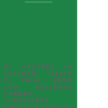
El Cáceres lo 
intentó hasta 
el final, pero 
los gallegos 
fueron 
superiores 
durante todo el 