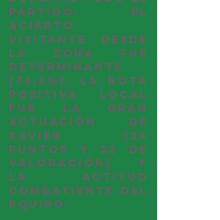
partido. El 
acierto 
visitante desde 
la zona fue 
determinante 
(76,5%). La nota 
positiva local 
fue la gran 
actuación de 
Xavier (24 
puntos y 22 de 
valoración) y 
la actitud 
combatiente del 
equipo. 