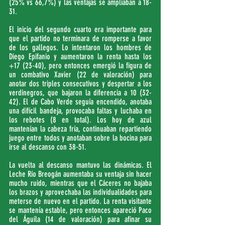
(25% vs 66,7%) y las ventajas se ampliaban a 18-
31.
El inicio del segundo cuarto era importante para 
que el partido no terminara de romperse a favor 
de los gallegos. Lo intentaron los hombres de 
Diego Epifanio y aumentaron la renta hasta los 
+17 (23-40), pero entonces emergió la figura de 
un combativo Xavier (22 de valoración) para 
anotar dos triples consecutivos y despertar a los 
verdinegros, que bajaron la diferencia a 10 (32-
42). El de Cabo Verde seguía encendido, anotaba 
una difícil bandeja, provocaba faltas y luchaba en 
los rebotes (8 en total). Los hoy de azul 
mantenían la cabeza fría, continuaban repartiendo 
juego entre todos y anotaban sobre la bocina para 
irse al descanso con 38-51.
La vuelta al descanso mantuvo las dinámicas. El 
Leche Río Breogán aumentaba su ventaja sin hacer 
mucho ruido, mientras que el Cáceres no bajaba 
los brazos y aprovechaba las individualidades para 
meterse de nuevo en el partido. La renta visitante 
se mantenía estable, pero entonces apareció Paco 
del Águila (14 de valoración) para afinar su 