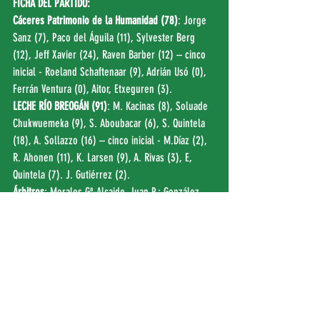
FICHA DEL PARTIDO:
Cáceres Patrimonio de la Humanidad (78)
: Jorge 
Sanz (7), Paco del Águila (11), Sylvester Berg 
(12), Jeff Xavier (24), Raven Barber (12) – cinco 
inicial - Roeland Schaftenaar (9), Adrián Usó (0), 
Ferrán Ventura (0), Aitor, Etxeguren (3).
LECHE RÍO BREOGÁN (91)
: M. Kacinas (8), Soluade 
Chukwuemeka (9), S. Aboubacar (6), S. Quintela 
(18), A. Sollazzo (16) – cinco inicial - M.Díaz (2), 
R. Ahonen (11), K. Larsen (9), A. Rivas (3), E, 
Quintela (7). J. Gutiérrez (2).
Árbitros
: Morales Gª-Alcaide, Juan P.; González 
Cuervo, Juan Francisco; Lázaro Rodríguez, 
Alberto.
PARCIALES
: 18-31 / 20-20 / 19-16 /21-24
Relacionado:
-Estadísticas del partido (
FEB
)