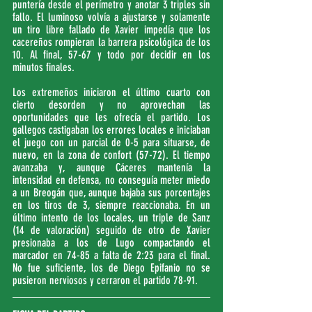
puntería desde el perímetro y anotar 3 triples sin 
fallo. El luminoso volvía a ajustarse y solamente 
un tiro libre fallado de Xavier impedía que los 
cacereños rompieran la barrera psicológica de los 
10. Al final, 57-67 y todo por decidir en los 
minutos finales.
Los extremeños iniciaron el último cuarto con 
cierto desorden y no aprovechan las 
oportunidades que les ofrecía el partido. Los 
gallegos castigaban los errores locales e iniciaban 
el juego con un parcial de 0-5 para situarse, de 
nuevo, en la zona de confort (57-72). El tiempo 
avanzaba y, aunque Cáceres mantenía la 
intensidad en defensa, no conseguía meter miedo 
a un Breogán que, aunque bajaba sus porcentajes 
en los tiros de 3, siempre reaccionaba. En un 
último intento de los locales, un triple de Sanz 
(14 de valoración) seguido de otro de Xavier 
presionaba a los de Lugo compactando el 
marcador en 74-85 a falta de 2:23 para el final. 
No fue suficiente, los de Diego Epifanio no se 
pusieron nerviosos y cerraron el partido 78-91.