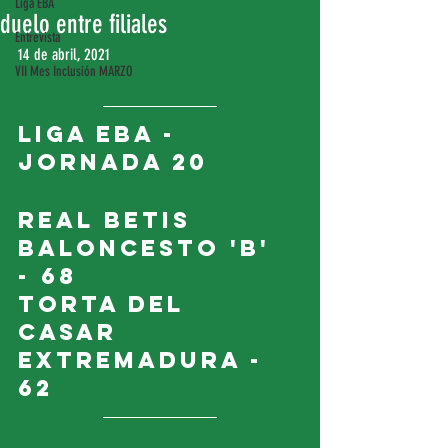
Liga EBA
duelo entre filiales
Entrevista
14 de abril, 2021
VII Mes Inclusión MARZO
LIGA EBA - 
JORNADA 20
Real Betis 
Baloncesto 'B' 
- 68
Torta del 
Casar 
Extremadura - 
62