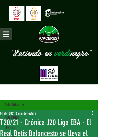
"Latiendo en
verdi
negro"
Entrada
Actualidad
14 abr 2021
3 min de lectura
Actualidad
T20/21 - Crónica J20 Liga EBA - El
LEB Oro
Real Betis Baloncesto se lleva el