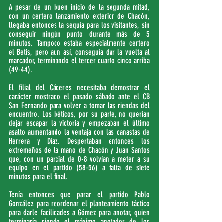
A pesar de un buen inicio de la segunda mitad, 
con un certero lanzamiento exterior de Chacón, 
llegaba entonces la sequía para los visitantes, sin 
conseguir ningún punto durante más de 5 
minutos. Tampoco estaba especialmente certero 
el Betis, pero aun así, conseguía dar la vuelta al 
marcador, terminando el tercer cuarto cinco arriba 
(49-44).
El filial del Cáceres necesitaba demostrar el 
carácter mostrado el pasado sábado ante el CB 
San Fernando para volver a tomar las riendas del 
encuentro. Los béticos, por su parte, no querían 
dejar escapar la victoria y empezaban el último 
asalto aumentando la ventaja con las canastas de 
Herrera y Díaz. Despertaban entonces los 
extremeños de la mano de Chacón y Juan Santos 
que, con un parcial de 0-8 volvían a meter a su 
equipo en el partido (58-56) a falta de siete 
minutos para el final.
Tenía entonces que parar el partido Pablo 
González para reordenar el planteamiento táctico 
para darle facilidades a Gómez para anotar, quien 
terminaría siendo el máximo anotador de los 