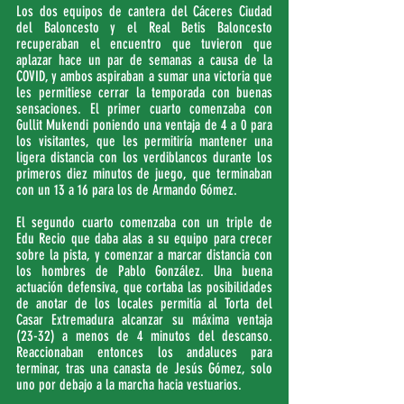
Los dos equipos de cantera del Cáceres Ciudad 
del Baloncesto y el Real Betis Baloncesto 
recuperaban el encuentro que tuvieron que 
aplazar hace un par de semanas a causa de la 
COVID, y ambos aspiraban a sumar una victoria que 
les permitiese cerrar la temporada con buenas 
sensaciones. El primer cuarto comenzaba con 
Gullit Mukendi poniendo una ventaja de 4 a 0 para 
los visitantes, que les permitiría mantener una 
ligera distancia con los verdiblancos durante los 
primeros diez minutos de juego, que terminaban 
con un 13 a 16 para los de Armando Gómez.
El segundo cuarto comenzaba con un triple de 
Edu Recio que daba alas a su equipo para crecer 
sobre la pista, y comenzar a marcar distancia con 
los hombres de Pablo González. Una buena 
actuación defensiva, que cortaba las posibilidades 
de anotar de los locales permitía al Torta del 
Casar Extremadura alcanzar su máxima ventaja 
(23-32) a menos de 4 minutos del descanso. 
Reaccionaban entonces los andaluces para 
terminar, tras una canasta de Jesús Gómez, solo 
uno por debajo a la marcha hacia vestuarios.