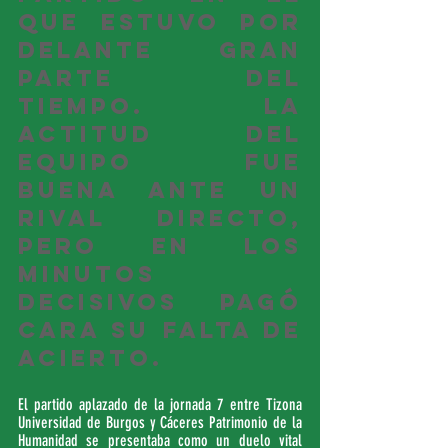
que estuvo por 
delante gran 
parte del 
tiempo. La 
actitud del 
equipo fue 
buena ante un 
rival directo, 
pero en los 
minutos 
decisivos pagó 
cara su falta de 
acierto.
El partido aplazado de la jornada 7 entre Tizona 
Universidad de Burgos y Cáceres Patrimonio de la 
Humanidad se presentaba como un duelo vital 