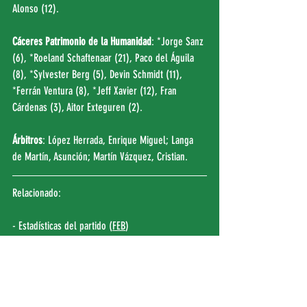
Alonso (12).
Cáceres Patrimonio de la Humanidad
: *Jorge Sanz 
(6), *Roeland Schaftenaar (21), Paco del Águila 
(8), *Sylvester Berg (5), Devin Schmidt (11), 
*Ferrán Ventura (8), *Jeff Xavier (12), Fran 
Cárdenas (3), Aitor Exteguren (2).
Árbitros
: López Herrada, Enrique Miguel; Langa 
de Martín, Asunción; Martín Vázquez, Cristian.
Relacionado:
- Estadísticas del partido (
FEB
)
- Crónica J7 LEB Oro (FEB)
- Fotogalería de la jornada (
FLICKR
)
- Partido completo: Tizona Universidad de Burgos 
VS Cáceres Patrimonio de la Humanidad 