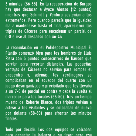
3 minutos (36-35). En la recuperación de Burgos 
hay que destacar a Ayoze Alonso (12 puntos) 
mientras que Schmidt y Ventura sostenían a los 
extremeños. Pero cuando parecía que la igualdad 
iba a mantenerse hasta el final, aparecieron los 
triples de Cáceres para encadenar un parcial de 
0-8 e irse al descanso con 36-43.
La reanudación en el Polideportivo Municipal El 
Plantío comenzó bien para los hombres de Lluís 
Riera con 5 puntos consecutivos de Rawson que 
servían para recortar distancias. Las pequeñas 
ventajas de Cáceres no servían para romper el 
encuentro y, además, los verdinegros se 
complicaban en el ecuador del cuarto con un 
juego desorganizado y precipitado que les llevaba 
a un 7-0 de parcial en contra y daba la vuelta al 
marcador para los locales (53-50). Tras un tiempo 
muerto de Roberto Blanco, dos triples volvían a 
activar a los visitantes y se colocaban de nuevo 
por delante (58-60) para afrontar los minutos 
finales.
Todo por decidir. Los dos equipos se volcaban 
para decantar la balanza a su favor pero esa 