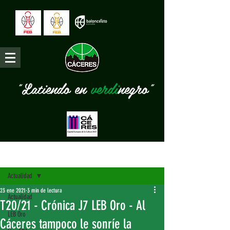
"Latiendo en
verdi
negro"
Entrada
Actualidad
23 ene 2021
3 min de lectura
Actualidad
T20/21 - Crónica J7 LEB Oro - Al
LEB Oro
Cáceres tampoco le sonríe la