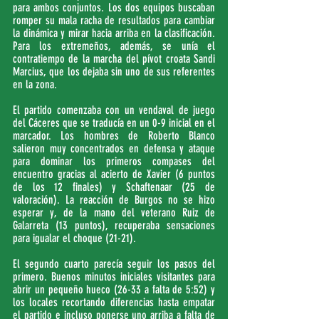
para ambos conjuntos. Los dos equipos buscaban 
romper su mala racha de resultados para cambiar 
la dinámica y mirar hacia arriba en la clasificación. 
Para los extremeños, además, se unía el 
contratiempo de la marcha del pívot croata Sandi 
Marcius, que los dejaba sin uno de sus referentes 
en la zona.
El partido comenzaba con un vendaval de juego 
del Cáceres que se traducía en un 0-9 inicial en el 
marcador. Los hombres de Roberto Blanco 
salieron muy concentrados en defensa y ataque 
para dominar los primeros compases del 
encuentro gracias al acierto de Xavier (6 puntos 
de los 12 finales) y Schaftenaar (25 de 
valoración). La reacción de Burgos no se hizo 
esperar y, de la mano del veterano Ruiz de 
Galarreta (13 puntos), recuperaba sensaciones 
para igualar el choque (21-21). 
El segundo cuarto parecía seguir los pasos del 
primero. Buenos minutos iniciales visitantes para 
abrir un pequeño hueco (26-33 a falta de 5:52) y 
los locales recortando diferencias hasta empatar 
el partido e incluso ponerse uno arriba a falta de 