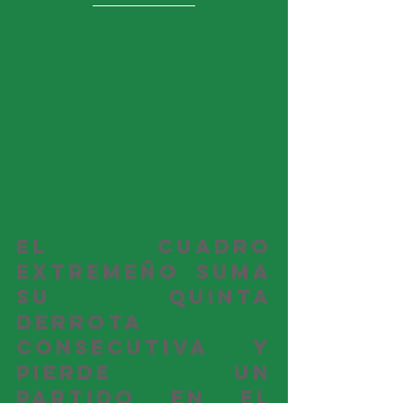
El cuadro 
extremeño suma 
su quinta 
derrota 
consecutiva y 
pierde un 
partido en el 