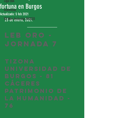
Liga EBA
fortuna en Burgos
Entrevista
Actualizado:
5 feb 2021
VII Mes Inclusión MARZO
23 de enero, 2021.
LEB ORO - 
JORNADA 7
Tizona 
Universidad de 
Burgos - 81
Cáceres 
Patrimonio de 
la Humanidad - 
76