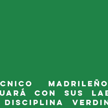
cnico madrileñ
uará con sus lab
disciplina verdin