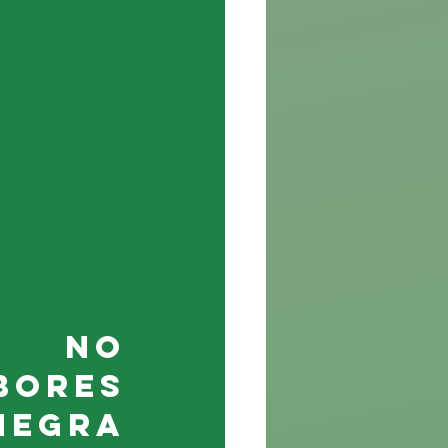
o no 
ores 
egra 