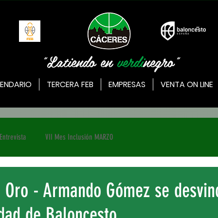
"Latiendo en
verdi
negro"
ENDARIO
TERCERA FEB
EMPRESAS
VENTA ON LINE
Entrevista
VII Mes Inclusión MARZO
B Oro - Armando Gómez se desvin
dad de Baloncesto