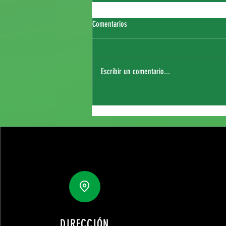
Comentarios
Escribir un comentario...
Fichaje de Thierry Sagna
DIRECCIÓN