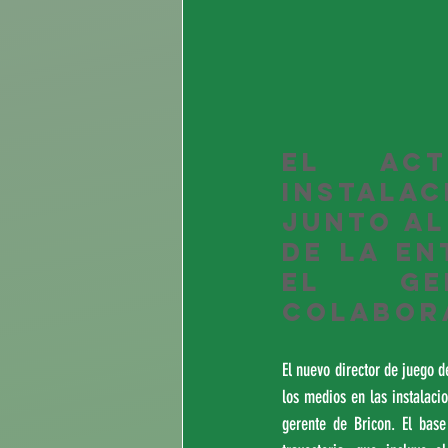
El ac
instala
junto al
de la en
el ge
colabor
El nuevo director de juego 
los medios en las instalaci
gerente de Bricon. El bas