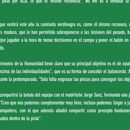
 el paso por ACB, lo que él mismo reconocía: “No me va a temblar la
que vestirá este año la camiseta verdinegra es, como él mismo reconoce, u
s madura, que le han permitido sobreponerse a las lesiones del pasado, ha
jor jugador a la hora de tomar decisiones en el campo y poner el balón en l
do.
imonio de la Humanidad tiene claro que su principal objetivo es el de ayuda
encima de las individualidades”, que es su forma de concebir el baloncesto.
nte la pretemporada. “Solo falta engrasar las piezas para conseguir los obje
compartirá la batuta del equipo con el madrileño Jorge Sanz, formando una p
 “Creo que nos podemos complementar muy bien, incluso podemos llegar a jug
compañero, con el que además añadió compartir como precepto fundament
dos dentro de la pista”.