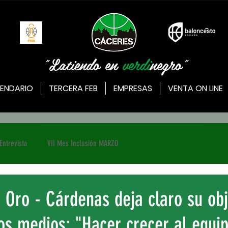
"Latiendo en
verdi
negro"
ENDARIO
TERCERA FEB
EMPRESAS
VENTA ON LINE
Entrevista
VII Mes Inclusión MARZO
 Oro - Cárdenas deja claro su obj
os medios: "Hacer crecer al equi