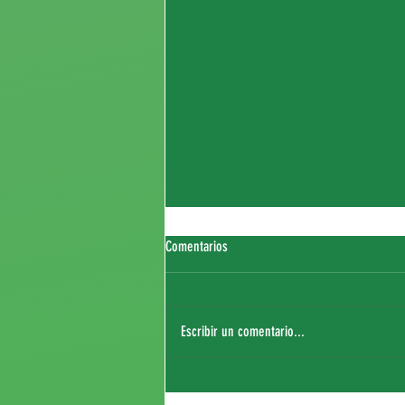
Comentarios
Escribir un comentario...
Fichaje de Thierry Sagna