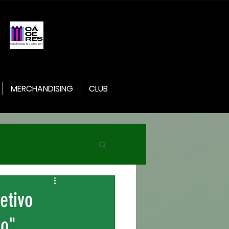
MERCHANDISING
CLUB
etivo
po"