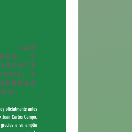
 las 
es, y 
idente 
hez, y 
resa 
po.
oy oficialmente antes 
y Juan Carlos Campo, 
gracias a su amplia 