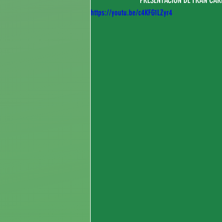
https://youtu.be/c4KFG1LZyr4