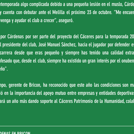
temporada algo complicada debido a una pequeña lesión en el muslo, Cárden
 cuenta con debutar ante el Melilla el próximo 23 de octubre. “Me encuent
venga y ayudar el club a crecer”, aseguró.
 por Cárdenas por ser parte del proyecto del Cáceres para la temporada 202
 presidente del club, José Manuel Sánchez, hacia el jugador por defender es
carrera desde que eras pequeño y siempre has tenido una calidad extraor
sado que, desde el club, siempre ha existido un gran interés por el onubense
eño".
mpo, gerente de Bricon, ha reconocido que este año las condiciones son m
tió en la importancia del apoyo mutuo entre empresas y entidades deportivas
uará un año más dando soporte al Cáceres Patrimonio de la Humanidad, cola
DENAS EN BRICON