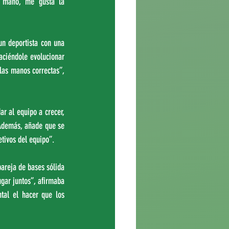
 mano, me gusta la 
n deportista con una 
ciéndole evolucionar 
as manos correctas”, 
r al equipo a crecer, 
 Además, añade que se 
tivos del equipo”.
areja de bases sólida 
ar juntos”, afirmaba 
al el hacer que los 