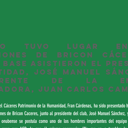
to tuvo lugar en
ciones de Bricon Cácer
 base asistieron el pres
tidad, José Manuel Sánc
rente de la emp
adora, Juan Carlos Cam
del Cáceres Patrimonio de la Humanidad, Fran Cárdenas, ha sido presentado h
ones de Bricon Caceres, junto al presidente del club, José Manuel Sánchez, 
e onubense se postula como uno de los hombres importantes del equipo 