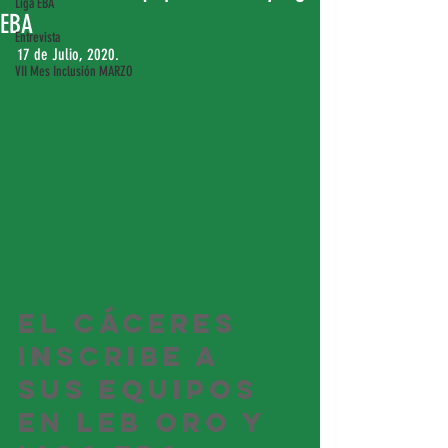
Liga EBA
EBA
Entrevista
17 de Julio, 2020.
VII Mes Inclusión MARZO
El Cáceres 
inscribe a 
sus equipos 
en LEB Oro y 