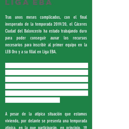
Liga EBA
Tras unos meses complicados, con el final 
inesperado de la temporada 2019/20, el Cáceres 
Ciudad del Baloncesto ha estado trabajando duro 
para poder conseguir aunar los recursos 
necesarios para inscribir al primer equipo en la 
LEB Oro y a su filial en Liga EBA.
El club verdinegro ha presentado esta mañana 
toda la documentación ante la FEB, en tiempo y 
forma, después de cumplir los requisitos exigidos 
por la federación para poder inscribirse una 
temporada más, la 2020-2021, en la segunda 
categoría del baloncesto español.
A pesar de la atípica situación que estamos 
viviendo, por delante se presenta una temporada 
atípica, en la que participarán, en principio, 19 