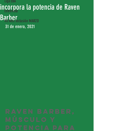
Liga EBA
incorpora la potencia de Raven
Entrevista
Barber
VII Mes Inclusión MARZO
31 de enero, 2021
Raven Barber, 
músculo y 
potencia para 