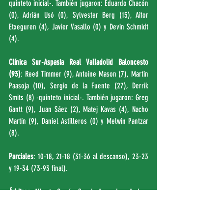
quinteto inicial-. También jugaron: Eduardo Chacón 
(0), Adrián Usó (0), Sylvester Berg (15), Aitor 
Etxeguren (4), Javier Vasallo (0) y Devin Schmidt 
(4).
Clínica Sur-Aspasia Real Valladolid Baloncesto 
(93)
: Reed Timmer (9), Antoine Mason (7), Martin 
Paasoja (10), Sergio de la Fuente (27), Derrik 
Smits (8) -quinteto inicial-. También jugaron: Greg 
Gantt (9), Juan Sáez (2), Matej Kavas (4), Nacho 
Martín (9), Daniel Astilleros (0) y Melwin Pantzar 
(8).
Parciales
: 10-18, 21-18 (31-36 al descanso), 23-23 
y 19-34 (73-93 final).
Árbitros
: Alberto García, Sergio Acevedo y Andrea 
Alejo. Sin eliminados.