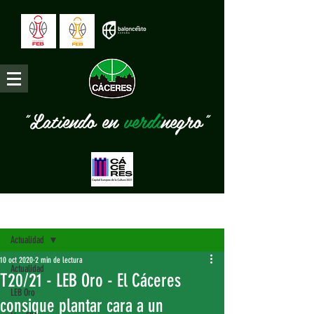
"Latiendo en
verdi
negro"
Entrada
Actualidad
10 oct 2020
2 min de lectura
Actualidad
T20/21 - LEB Oro - El Cáceres
LEB Oro
consigue plantar cara a un