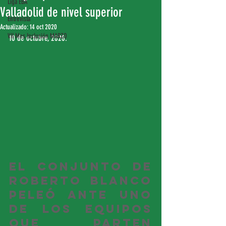
Liga EBA
Valladolid de nivel superior
Entrevista
Actualizado:
14 oct 2020
VII Mes Inclusión MARZO
10 de octubre, 2020.
El conjunto de 
Roberto Blanco 
peleó ante uno 
de los equipos 
que parten 