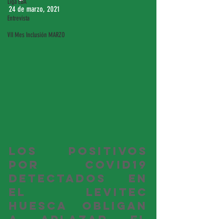
Liga EBA
24 de marzo, 2021
Entrevista
VII Mes Inclusión MARZO
Los positivos 
por COVID19 
detectados en 
el Levitec 
Huesca obligan 