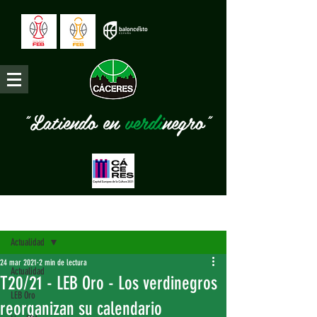
"Latiendo en
verdi
negro"
Entrada
Actualidad
24 mar 2021
2 min de lectura
Actualidad
T20/21 - LEB Oro - Los verdinegros
LEB Oro
reorganizan su calendario