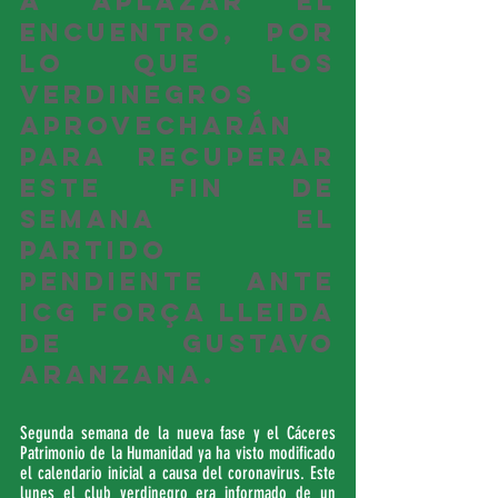
a aplazar el 
encuentro, por 
lo que los 
verdinegros 
aprovecharán 
para recuperar 
este fin de 
semana el 
partido 
pendiente ante 
ICG Força Lleida 
de Gustavo 
Aranzana.
Segunda semana de la nueva fase y el Cáceres 
Patrimonio de la Humanidad ya ha visto modificado 
el calendario inicial a causa del coronavirus. Este 
lunes el club verdinegro era informado de un 