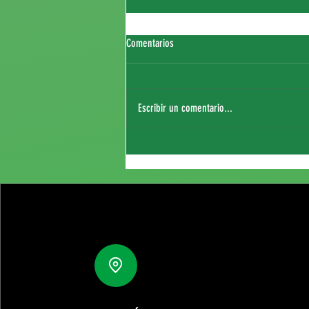
Comentarios
Escribir un comentario...
Fichaje de Thierry Sagna