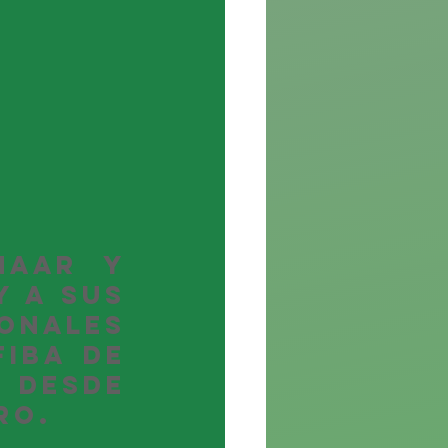
aar y 
 a sus 
nales 
IBA de 
desde 
ro.