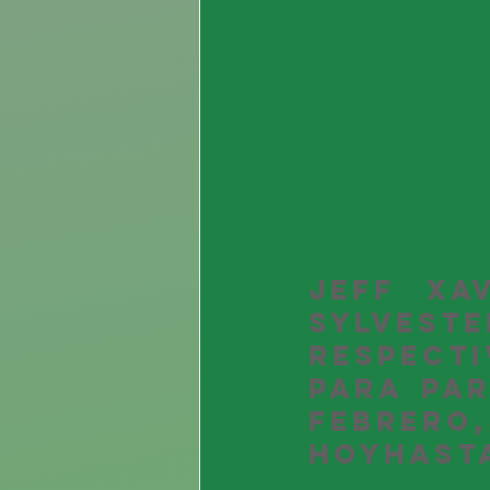
Jeff Xa
Sylveste
respect
para par
febrer
hoyhasta