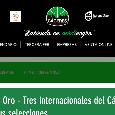
"Latiendo en
verdi
negro"
ENDARIO
TERCERA FEB
EMPRESAS
VENTA ON LINE
Entrevista
VII Mes Inclusión MARZO
 Oro - Tres internacionales del C
us selecciones