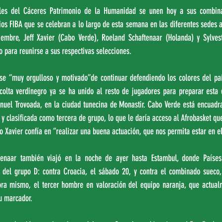
ales del Cáceres Patrimonio de la Humanidad se unen hoy a sus combina
orios FIBA que se celebran a lo largo de esta semana en las diferentes sedes 
embre, Jeff Xavier (Cabo Verde), Roeland Schaftenaar (Holanda) y Sylves
 para reunirse a sus respectivas selecciones. 
rse “muy orgulloso y motivado”de continuar defendiendo los colores del paí
colta verdinegro ya se ha unido al resto de jugadores para preparar esta de
nuel Trovoada, en la ciudad tunecina de Monastir. Cabo Verde está encuadra
y clasificada como tercera de grupo, lo que le daría acceso al Afrobasket que 
o Xavier confía en “realizar una buena actuación, que nos permita estar en e
tenaar también viajó en la noche de ayer hasta Estambul, donde Países 
 del grupo D: contra Croacia, el sábado 20, y contra el combinado sueco, 
hora mismo, el tercer hombre en valoración del equipo naranja, que actual
su marcador.