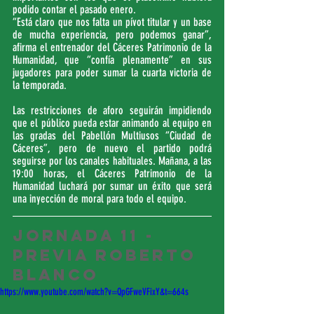
podido contar el pasado enero.
“Está claro que nos falta un pívot titular y un base 
de mucha experiencia, pero podemos ganar”, 
afirma el entrenador del Cáceres Patrimonio de la 
Humanidad, que “confía plenamente” en sus 
jugadores para poder sumar la cuarta victoria de 
la temporada.  
Las restricciones de aforo seguirán impidiendo 
que el público pueda estar animando al equipo en 
las gradas del Pabellón Multiusos “Ciudad de 
Cáceres”, pero de nuevo el partido podrá 
seguirse por los canales habituales. Mañana, a las 
19:00 horas, el Cáceres Patrimonio de la 
Humanidad luchará por sumar un éxito que será 
una inyección de moral para todo el equipo.
JORNADA 11 - 
PREVIA ROBERTO 
BLANCO
https://www.youtube.com/watch?v=QpGFweVFixY&t=664s