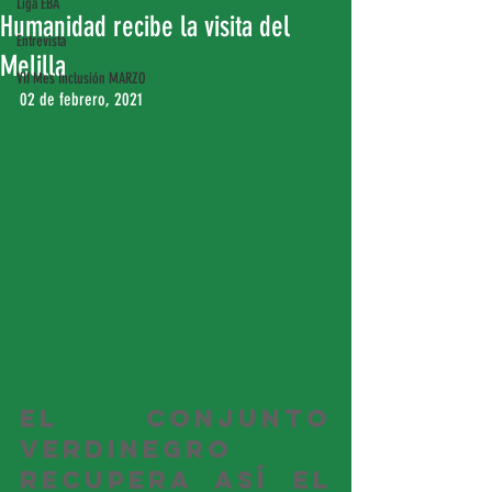
Liga EBA
Humanidad recibe la visita del
Entrevista
Melilla
VII Mes Inclusión MARZO
02 de febrero, 2021
El conjunto 
verdinegro 
recupera así el 