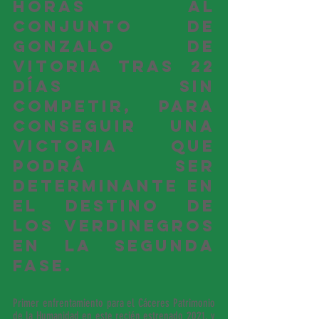
horas al 
conjunto de 
Gonzalo de 
Vitoria tras 22 
días sin 
competir, para 
conseguir una 
victoria que 
podrá ser 
determinante en 
el destino de 
los verdinegros 
en la segunda 
fase.
Primer enfrentamiento para el Cáceres Patrimonio 
de la Humanidad en este recién estrenado 2021, y 