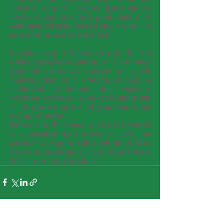
queremos conseguir”, reconoce Blanco ante los 
medios, ya que una victoria puede alejar a los 
verdinegros del grupo del descenso, o sumar una 
victoria más en caso de acabar en él.
El equipo llega a Ourense después de “una 
semana especialmente intensa, en la que hemos 
tenido que cambiar los conceptos con lo que 
queríamos jugar frente a Melilla sin saber la 
productividad que hubieran tenido”, explica el 
entrenador verdinegro, quien confía plenamente 
en sus jugadores porque “el grupo sabe lo que 
se juega el sábado”.
Mañana, a las 19:00 horas, el Cáceres Patrimonio 
de la Humanidad vuelve a saltar a la pista, para 
conseguir su segunda victoria ante los de Mikel 
Úriz, en un partido que el propio Roberto Blanco 
calificó como “una gran batalla”.
Entradas recientes
Ver todo