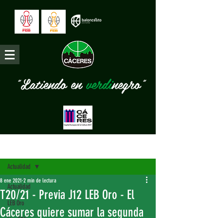
"Latiendo en
verdi
negro"
Entrada
Actualidad
8 ene 2021
2 min de lectura
Actualidad
T20/21 - Previa J12 LEB Oro - El
LEB Oro
Cáceres quiere sumar la segunda