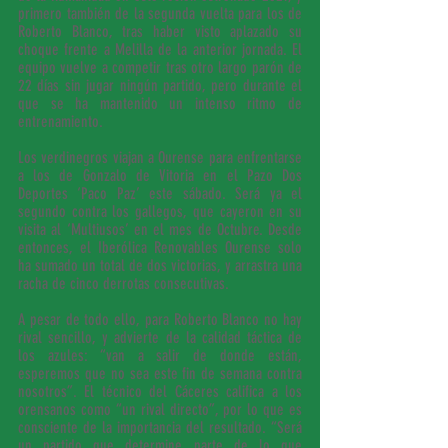
primero también de la segunda vuelta para los de 
Roberto Blanco, tras haber visto aplazado su 
choque frente a Melilla de la anterior jornada. El 
equipo vuelve a competir tras otro largo parón de 
22 días sin jugar ningún partido, pero durante el 
que se ha mantenido un intenso ritmo de 
entrenamiento.
Los verdinegros viajan a Ourense para enfrentarse 
a los de Gonzalo de Vitoria en el Pazo Dos 
Deportes ‘Paco Paz’ este sábado. Será ya el 
segundo contra los gallegos, que cayeron en su 
visita al ‘Multiusos’ en el mes de Octubre. Desde 
entonces, el Iberólica Renovables Ourense solo 
ha sumado un total de dos victorias, y arrastra una 
racha de cinco derrotas consecutivas. 
A pesar de todo ello, para Roberto Blanco no hay 
rival sencillo, y advierte de la calidad táctica de 
los azules: “van a salir de donde están, 
esperemos que no sea este fin de semana contra 
nosotros”. El técnico del Cáceres califica a los 
orensanos como “un rival directo”, por lo que es 
consciente de la importancia del resultado. “Será 
un partido que determine parte de lo que 