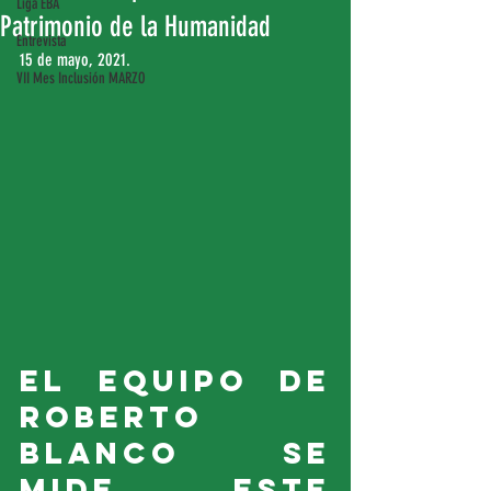
Liga EBA
Patrimonio de la Humanidad
Entrevista
15 de mayo, 2021.
VII Mes Inclusión MARZO
El equipo de 
Roberto 
Blanco se 
mide este 