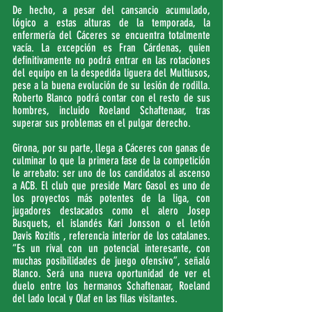
De hecho, a pesar del cansancio acumulado, 
lógico a estas alturas de la temporada, la 
enfermería del Cáceres se encuentra totalmente 
vacía. La excepción es Fran Cárdenas, quien 
definitivamente no podrá entrar en las rotaciones 
del equipo en la despedida liguera del Multiusos, 
pese a la buena evolución de su lesión de rodilla. 
Roberto Blanco podrá contar con el resto de sus 
hombres, incluido Roeland Schaftenaar, tras 
superar sus problemas en el pulgar derecho.
Girona, por su parte, llega a Cáceres con ganas de 
culminar lo que la primera fase de la competición 
le arrebato: ser uno de los candidatos al ascenso 
a ACB. El club que preside Marc Gasol es uno de 
los proyectos más potentes de la liga, con 
jugadores destacados como el alero Josep 
Busquets, el islandés Kari Jonsson o el letón 
Davis Rozitis , referencia interior de los catalanes. 
“Es un rival con un potencial interesante, con 
muchas posibilidades de juego ofensivo”, señaló 
Blanco. Será una nueva oportunidad de ver el 
duelo entre los hermanos Schaftenaar, Roeland 
del lado local y Olaf en las filas visitantes.