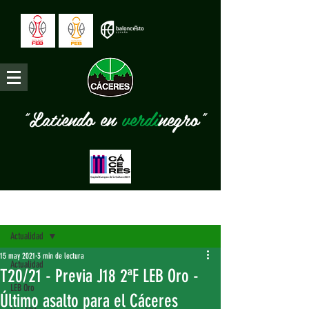
"Latiendo en
verdi
negro"
Entrada
Actualidad
15 may 2021
3 min de lectura
Actualidad
T20/21 - Previa J18 2ªF LEB Oro -
LEB Oro
Último asalto para el Cáceres