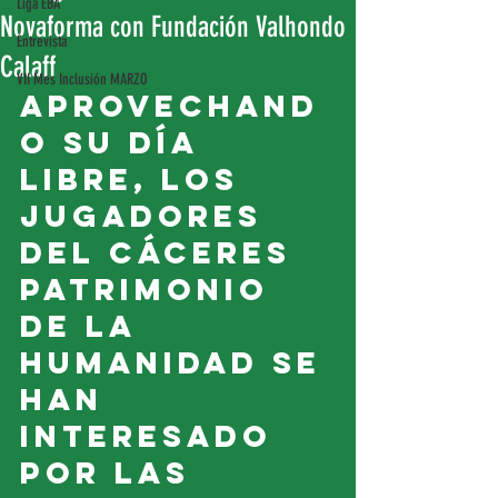
Liga EBA
Novaforma con Fundación Valhondo
Entrevista
Calaff
VII Mes Inclusión MARZO
Aprovechand
o su día 
libre, los 
jugadores 
del Cáceres 
Patrimonio 
de la 
Humanidad se 
han 
interesado 
por las 