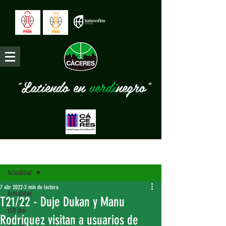
"Latiendo en
verdi
negro"
Entrada
Actualidad
7 abr 2022
2 min de lectura
Actualidad
T21/22 - Duje Dukan y Manu
LEB Oro
Rodríguez visitan a usuarios de