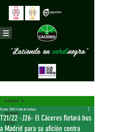
"Latiendo en
verdi
negro"
Entrada
Actualidad
15 mar 2022
1 min de lectura
Actualidad
T21/22 -J26- El Cáceres fletará bus
LEB Oro
a Madrid para su afición contra