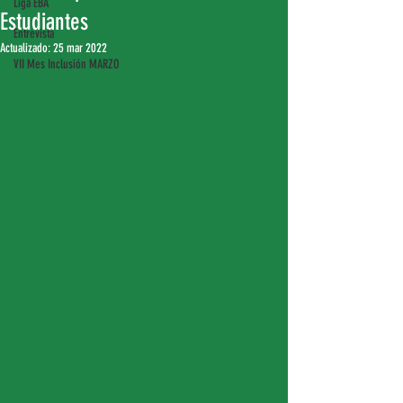
Liga EBA
Estudiantes
Entrevista
Actualizado:
25 mar 2022
VII Mes Inclusión MARZO