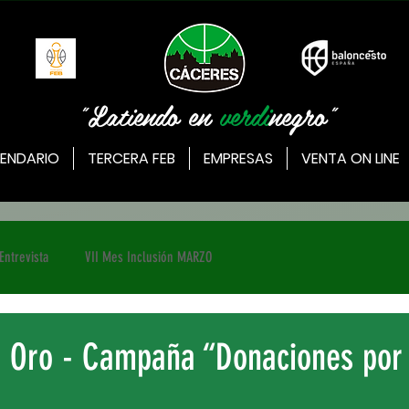
"Latiendo en
verdi
negro"
ENDARIO
TERCERA FEB
EMPRESAS
VENTA ON LINE
Entrevista
VII Mes Inclusión MARZO
B Oro - Campaña “Donaciones por