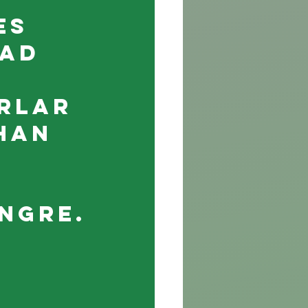
es 
ad 
rlar 
han 
ngre.